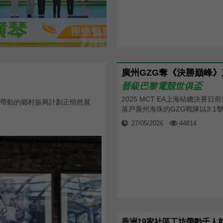
晉級巴黎電競世俱盃
2025 MCT EA上海站總決賽日
帶動的鄉村振興計劃正悄然展
落戶廣州海珠的GZG戰隊以3:1擊敗
27/05/2026
44814
香洲19家社區工坊帶動千人