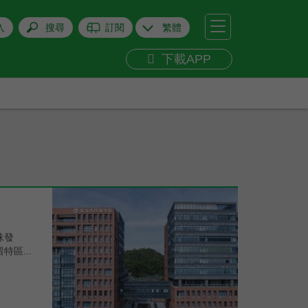
+
關閉
入
搜尋
訂閱
繁體
下載APP
珠發
區...