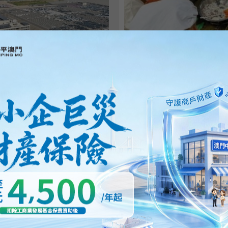
珠港澳近500青年珠海徒
由共青團珠海市委、珠海市青聯
市學聯主辦的「建功『十五五』．青
26/05/2026
43217