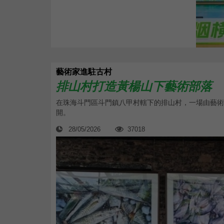
藝術家進駐古村
排山村打造黃楊山下藝術部落
在珠海斗門區斗門鎮八甲村轄下的排山村，一場由藝術
開。
28/05/2026
37018