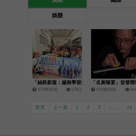
澳聞
國際
娛樂
「絲路新篇：越南學習探索團」圓滿結束
07/08/2026
17971
07/08/2026
34
首頁
上一頁
1
2
3
……
14