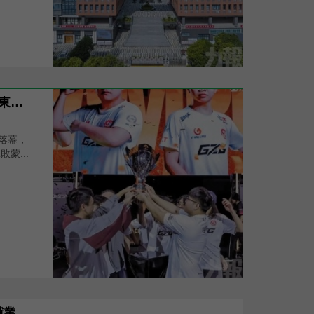
廣州GZG奪《決勝巔峰》東亞冠軍
前落幕，
蒙...
就業