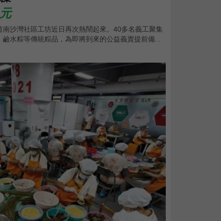
0元
道南沙灣社區工坊近日再次熱鬧起來。40多名義工聚集
鹼水粽等傳統粽品，為即將到來的公益義賣提前備...