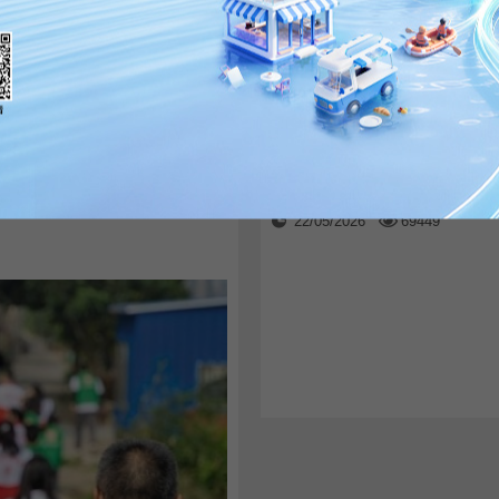
橫琴高鐵站項目有新進展
伴
近日，廣東省公共資源交易平台
《橫琴高鐵站站城融合戰略諮詢與設
開公益關愛行動。
22/05/2026
69449