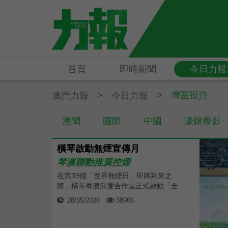
首頁
即時新聞
今日力報
>
>
灣區投資
澳門力報
今日力報
澳聞
國際
中國
濠鏡疊影
橫琴啟動無煙宣傳月
琴澳聯動推廣控煙
在第39個「世界無煙日」即將到來之
際，橫琴粵澳深度合作區正式啟動「全...
28/05/2026
38906