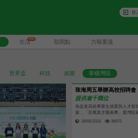
登
NEW
生活
取閱點
力報重溫
世界盃
科技
娛樂
掌櫃灣區
珠海周五舉辦高校招聘會
提供逾千職位
為促進高校畢業生就業與人才留
展，「百萬英才匯南粵」愛灣區留特
28/05/2026
38975