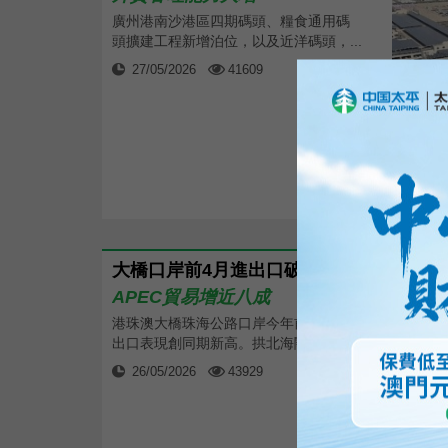
廣州港南沙港區四期碼頭、糧食通用碼
頭擴建工程新增泊位，以及近洋碼頭，...
27/05/2026
41609
大橋口岸前4月進出口破1,314億元
APEC貿易增近八成
港珠澳大橋珠海公路口岸今年前4個月進
出口表現創同期新高。拱北海關數據顯...
26/05/2026
43929