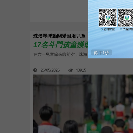
珠澳琴聯動關愛困境兒童
17名斗門孩童獲助學與愛心陪
在六一兒童節來臨前夕，珠海、澳門與橫琴三地攜手展
26/05/2026
43915