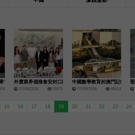
中國
濠鏡疊影
「名廚臻宴」首發聯乘Twelve 25演繹極致法式風雅
中國數學教育的澳門記憶
外賣業界倡推食安封口貼 拜會市政署獲積極回應
404
07/08/2026
31675
07/08/2026
48614
15
16
17
18
19
20
21
22
23
24