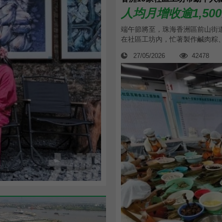
人均月增收逾1,50
端午節將至，珠海香洲區前山街
在社區工坊內，忙著製作鹹肉粽、
27/05/2026
42478