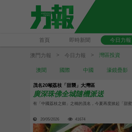
首頁
即時新聞
今日力報
>
>
灣區投資
澳門力報
今日力報
澳聞
國際
中國
濠鏡疊影
茂名20噸荔枝「甜襲」大灣區
廣深珠佛全城隨機派送
有「中國荔枝之鄉」之稱的茂名，今夏再度掀起「甜蜜
20/05/2026
41674