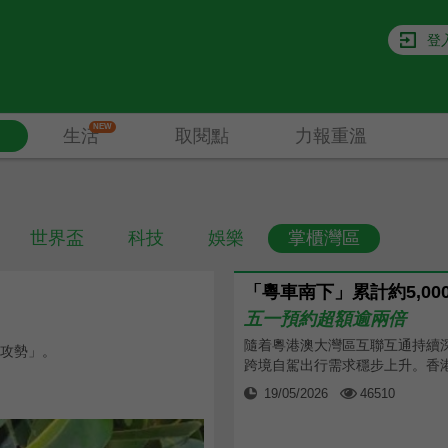
登
NEW
生活
取閱點
力報重溫
世界盃
科技
娛樂
掌櫃灣區
五一預約超額逾兩倍
隨着粵港澳大灣區互聯互通持續
攻勢」。
跨境自駕出行需求穩步上升。香港特
19/05/2026
46510