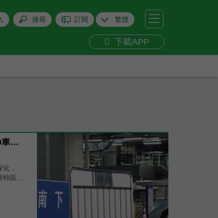
+
關閉
入
搜尋
訂閱
繁體
下載APP
「粵車南下」累計約5,000車次進港
深化，
區...