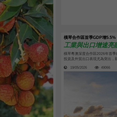
橫琴合作區首季GDP增5.5%
工業與出口增速亮
橫琴粵澳深度合作區2026年首
投資及外貿出口表現尤為突出，顯
19/05/2026
49066