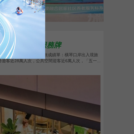
？
量」還須打好服務牌
交出了一份熱氣騰騰的文旅成績單：橫琴口岸出入境旅
待遊客近28萬人次，公共空間迎客近6萬人次，「五一...