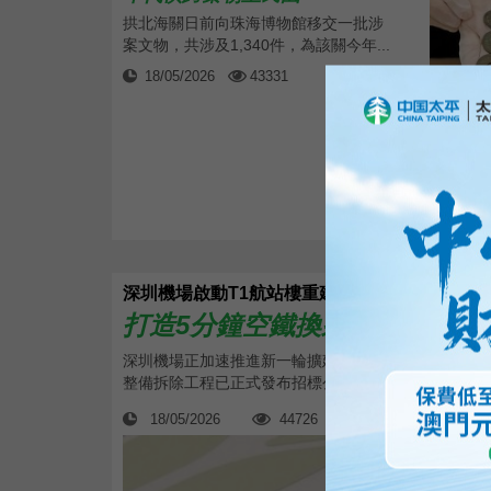
拱北海關日前向珠海博物館移交一批涉
案文物，共涉及1,340件，為該關今年...
18/05/2026
43331
深圳機場啟動T1航站樓重建
打造5分鐘空鐵換乘樞紐
深圳機場正加速推進新一輪擴建工程。深圳寶安國際機
整備拆除工程已正式發布招標公告，意味沉寂多年的T
18/05/2026
44726