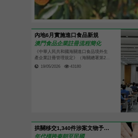
內地6月實施進口食品新規
澳門食品企業註冊流程簡化
《中華人民共和國海關進口食品境外生
產企業註冊管理規定》（海關總署第2...
19/05/2026
43180
拱關移交1,340件涉案文物予珠海博物館
年代橫跨秦朝至民國