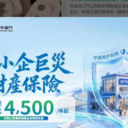
珠海與江門之間將新增跨城交通
近日，珠海交通控股發布《國道G22
18/05/2026
41491
獲國家級認證
5月11日，橫琴粵澳深度合作區
場近日公布，T1航站樓地塊土地
區居家養老服務中心收到中國標準化
1航站樓區域將重新啟動建設。
15/05/2026
62742