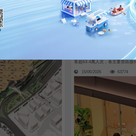
橫琴食宿如何留住遊客的心
變「流量」為「留
剛剛過去的「五一」假期，橫琴
客超63.4萬人次，各主要景區接
15/05/2026
63774