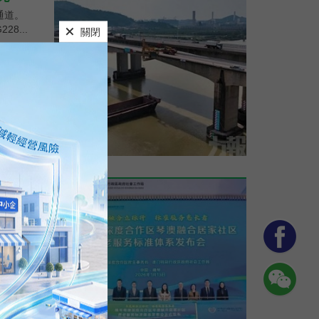
通道。
8...
橫琴跨境養老服務標準體系建設
新家園社
協...