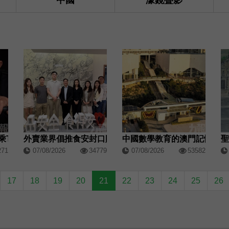
中國
濠鏡疊影
「名廚臻宴」首發聯乘Twelve 25演繹極致法式風雅
中國數學教育的澳門記憶
外賣業界倡推食安封口貼 拜會市政署獲積極回應
271
07/08/2026
34779
07/08/2026
53582
17
18
19
20
21
22
23
24
25
26