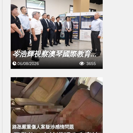
岑浩輝視察澳琴國際教育...
06/08/2026
3655
​路氹嚴重傷人案疑涉感情問題