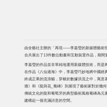
由全藝社主辦的「再現——李嘉瑩的新媒體藝術世
合共展出了13件數位動畫和互動裝置作品，期間
李嘉瑩的作品並非單純地運用新媒體技術，而是
在作品《八仙過海》中，李嘉瑩巧妙地將中國經
終成正果的流浪貓，穿梭於數據洪流之中，寓意
塘》和《龍與花_葡磚》則展現了藝術家對於幾
傳統文化的龍和葡萄牙的典型藝術風格葡磚為元
建構起一個充滿詩意的空間。