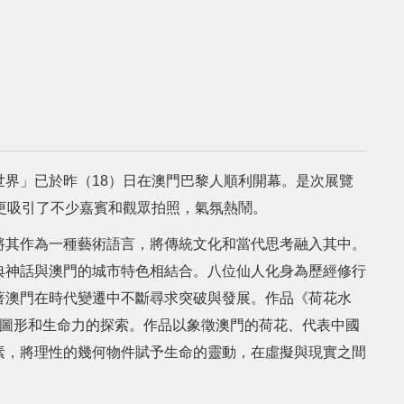
界」已於昨（18）日在澳門巴黎人順利開幕。是次展覽
更吸引了不少嘉賓和觀眾拍照，氣氛熱鬧。
將其作為一種藝術語言，將傳統文化和當代思考融入其中。
典神話與澳門的城市特色相結合。八位仙人化身為歷經修行
著澳門在時代變遷中不斷尋求突破與發展。作品《荷花水
何圖形和生命力的探索。作品以象徵澳門的荷花、代表中國
素，將理性的幾何物件賦予生命的靈動，在虛擬與現實之間