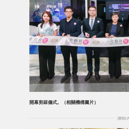
開幕剪綵儀式。（相關機構圖片）
[贊助