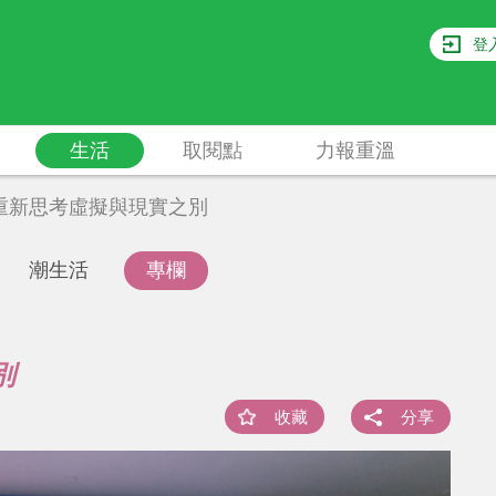
登
生活
取閱點
力報重溫
重新思考虛擬與現實之別
潮生活
專欄
別
收藏
分享