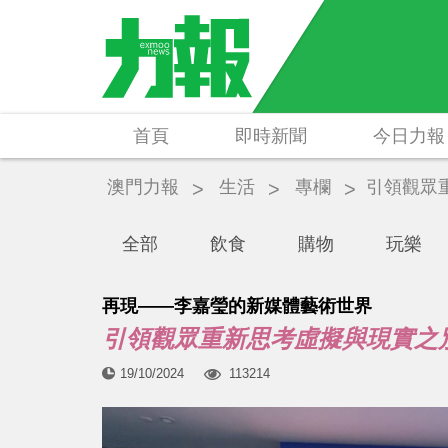
首頁
即時新聞
今日力報
澳門力報
生活
專欄
引領觀眾
全部
飲食
購物
玩樂
再現——李嘉瑩的新媒體藝術世界
引領觀眾重新思考虛擬與現實之
19/10/2024
113214