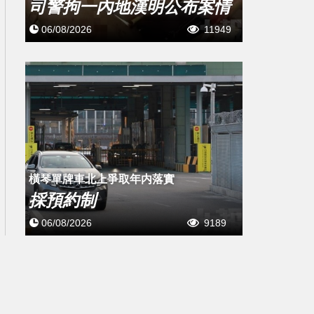
司警拘一內地漢明公布案情
06/08/2026
11949
橫琴單牌車北上爭取年内落實
採預約制
06/08/2026
9189