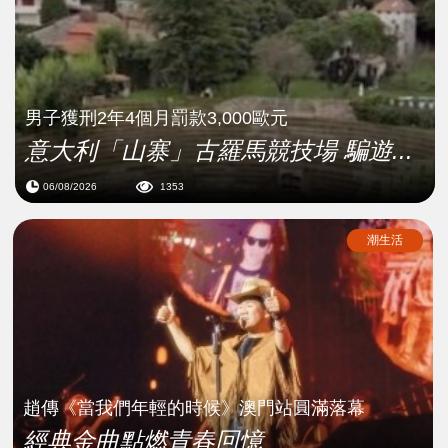
男子獲刑2年4個月罰款3,000歐元
意大利「山寨」古羅馬競技場 騙遊...
06/08/2026
1353
潮生活
趙傳《當我們年輕的時候》澳門站圓滿落幕
經典金曲點燃青春回憶