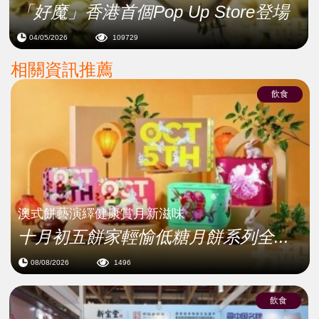
「好魔」香港首個Pop Up Store登場
04/05/2026
109729
相關資訊推薦
飲食
澳式餅藝演繹健康賞月新滋味
十月初五餅家輕愉低糖月餅系列全...
08/08/2026
1496
飲食