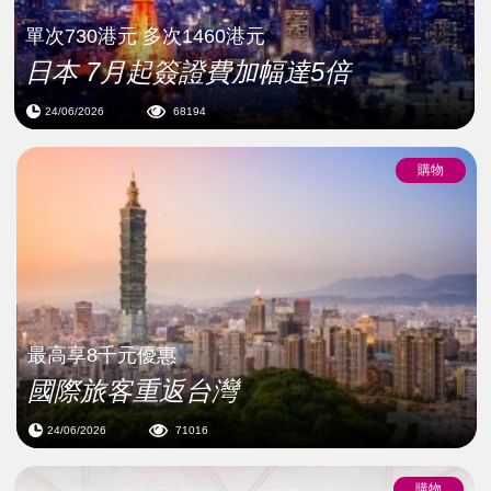
單次730港元 多次1460港元
日本 7月起簽證費加幅達5倍
24/06/2026
68194
購物
最高享8千元優惠
國際旅客重返台灣
24/06/2026
71016
購物