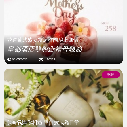
花道葡式盛宴邂逅梓園滬上風情
皇都酒店雙館獻禮母親節
06/05/2026
110322
購物
以香氣與你相遇 讓自愛成為日常