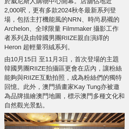
於威尼斯人購物中心開幕。店舖佔地近
2,000呎，更有多款2024秋冬最新系列登
場，包括主打機能風的NRN、時尚易襯的
Archelon、全球限量 Filmmaker 攝影工作
者系列及由韓國男團RIIZE親自演繹的
Heron 超輕量羽絨系列。
由10月15日 至11月3日，首次登場的主題
韓國男團RIIZE拍攝區更會在店內，讓粉絲
能夠與RIIZE互動拍照，成為粉絲們的獨特
回憶。此外，澳門插畫家Kay Tung亦被邀
為品牌描繪澳門地圖，標示澳門多種文化和
自然觀光景點。