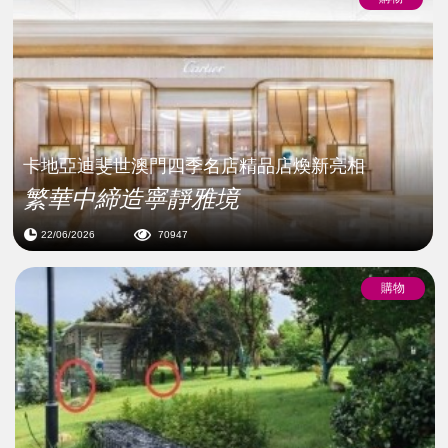
卡地亞迪斐世澳⾨四季名店精品店煥新亮相
繁華中締造寧靜雅境
22/06/2026
70947
購物