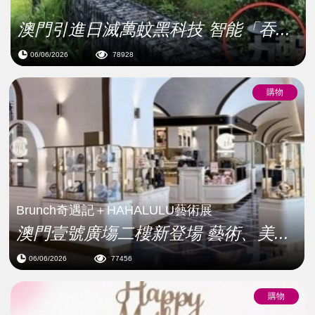
澳門引進日滅萬蚊黑科技 智能「吞...
06/06/2026
78928
購物
Brunch奇遇記＋HAHALULU藝術展
澳門壹號廣塲二樓新登場 藝術、美...
06/06/2026
77456
購物