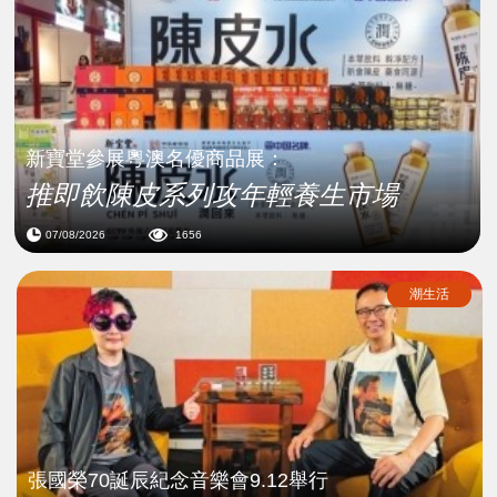
新寶堂參展粵澳名優商品展：
推即飲陳皮系列攻年輕養生市場
07/08/2026
1656
潮生活
張國榮70誕辰紀念音樂會9.12舉行