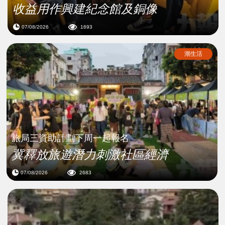
收益用作興建紀念館及銅像
07/08/2026
1693
潮生活
旅局三資助計劃下周一起報名
冀釋放旅遊潛力刺激社區經濟
07/08/2026
2683