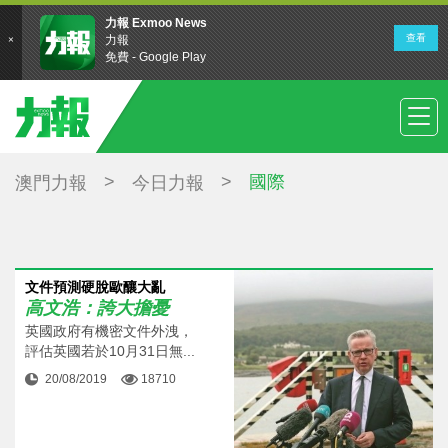
>
>
國際
澳門力報
今日力報
文件預測硬脫歐釀大亂
高文浩：誇大擔憂
英國政府有機密文件外洩，
評估英國若於10月31日無...
20/08/2019
18710