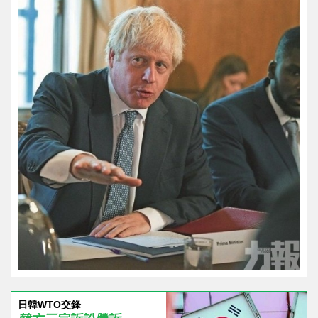
日韓WTO交鋒