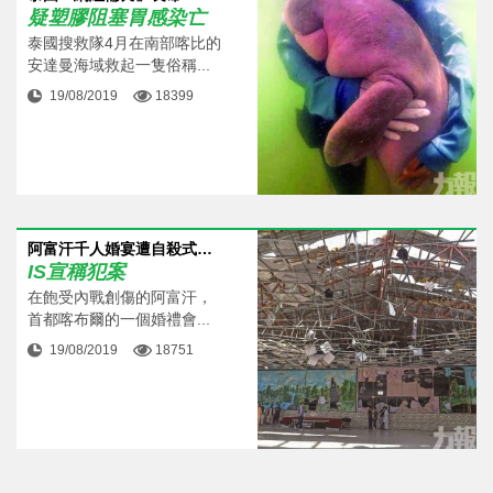
疑塑膠阻塞胃感染亡
泰國搜救隊4月在南部喀比的
安達曼海域救起一隻俗稱...
19/08/2019
18399
阿富汗千人婚宴遭自殺式攻擊63 死
IS宣稱犯案
在飽受內戰創傷的阿富汗，
首都喀布爾的一個婚禮會...
19/08/2019
18751