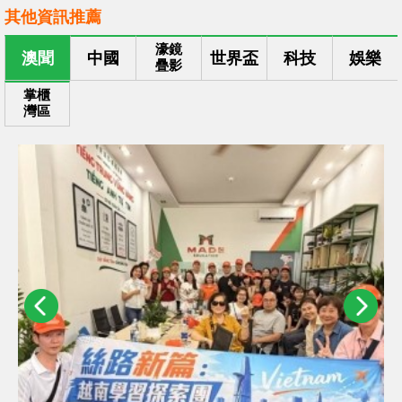
其他資訊推薦
濠鏡
澳聞
中國
世界盃
科技
娛樂
疊影
掌櫃
灣區