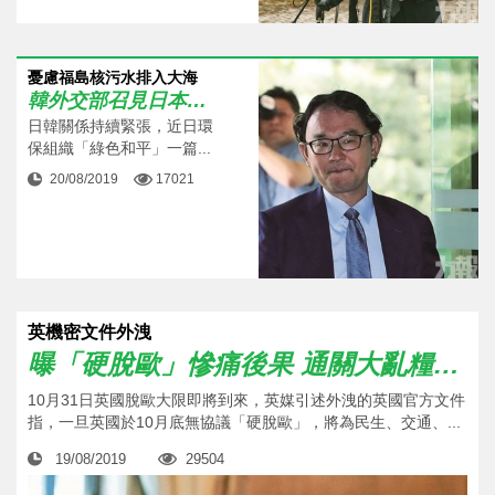
憂慮福島核污水排入大海
韓外交部召見日本公使
日韓關係持續緊張，近日環
保組織「綠色和平」一篇...
20/08/2019
17021
英機密文件外洩
曝「硬脫歐」慘痛後果 通關大亂糧油藥皆缺
10月31日英國脫歐大限即將到來，英媒引述外洩的英國官方文件
指，一旦英國於10月底無協議「硬脫歐」，將為民生、交通、...
19/08/2019
29504