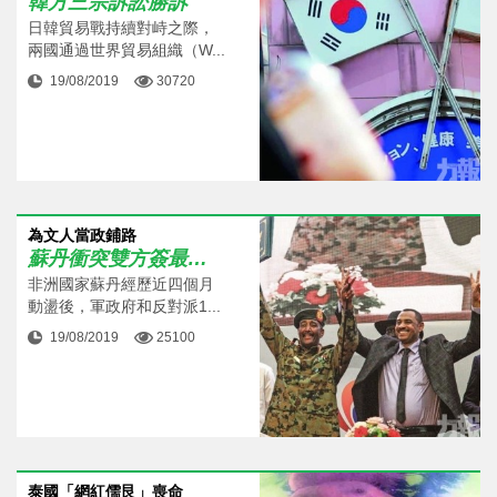
韓方三宗訴訟勝訴
日韓貿易戰持續對峙之際，
兩國通過世界貿易組織（W...
19/08/2019
30720
為文人當政鋪路
蘇丹衝突雙方簽最終協議
非洲國家蘇丹經歷近四個月
動盪後，軍政府和反對派1...
19/08/2019
25100
泰國「網紅儒艮」喪命