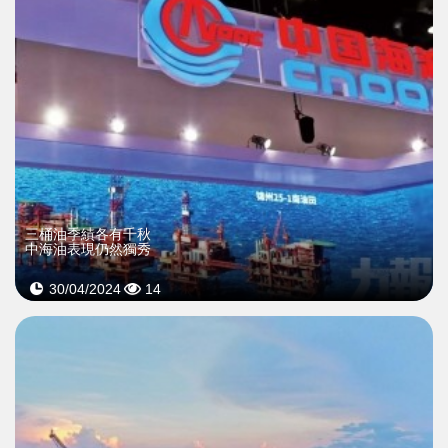
三桶油季績各有千秋
中海油表現仍然獨秀
30/04/2024
14