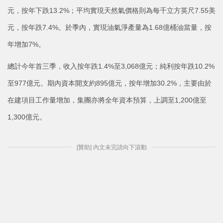
元，按年下跌13.2%；平均實現天然氣價格則為每千立方英尺7.55美
元，按年跌7.4%。於季內，實現油氣淨產量為1.68億桶油當量，按
年增加7%。
總計今年首三季，收入按年跌1.4%至3,068億元；純利按年跌10.2%
至977億元。期內資本開支約895億元，按年增加30.2%，主要由於
在建項目工作量增加，集團亦將全年資本預算，上調至1,200億至
1,300億元。
[贊助] 內文未完請向下滾動