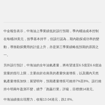
中金報告表示，中海油上季業績低於該行預期，季內桶油成本控制
在每桶28美元，按季基本持平，但該行認為，期內勘探成功率的變
動，導致勘探費用的計提上升，亦是第三季業績略低預期的原因之
一。
另外該行預計，中海油的全年油氣產量，將有望達至6.5億至6.6億油
當量的指引上限，主要由於在南美的產量快速增長，以及國內天然
氣產量增長加快；展望明年，預期產量增長可維持7%至8%。該行維
持今明兩年盈測不變，續予「跑贏行業」評級，目標價14港元。
中海油績後出現壓力，收報13.04港元，跌2.8%。