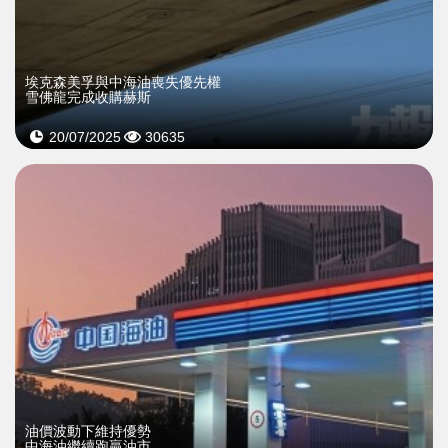
埃克森美孚與中海油喪失優先權
雪佛龍完成收購赫斯
20/07/2025
30635
油價波動下維持優勢
中海油繼續跑贏油市