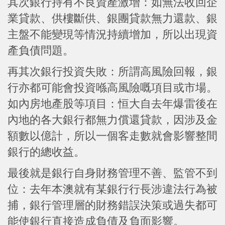
其次銀行持有不良資產激增：如無法收回企
業貸款、供樓斷供、銀團貸款無力還款、銀
主盤不能變現等情況持續增加，所以出現資
產負債問題。
再其次銀行投資失敗：所謂高風險回報，銀
行亦都可能會投資喺高風險嘅項目或市場。
如內房地產股等項目：恒大自去年爆雷後在
內地的各大銀行都無力償還貸款，因涉及金
額數以億計，所以一個客走數就會影響整間
銀行的總收益。
最後就是銀行自身財務管理不善、監管不到
位：去年本澳就有某銀行行長涉違法行為被
捕，銀行管理層的財務錯誤決策或過失都可
能使銀行直接造成負債及負面影響。