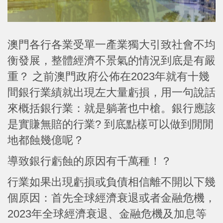
澳門各行各業受單一產業獨大引致社會不均
衡發展，整體經濟不景氣的情況到底是有嚴
重？ 之前澳門政府公佈在2023年就有十幾
間銀行業績就出現左大量虧損，用一句說話
來概括銀行業：就是躺著也中槍。銀行應該
是實賺無賠的行業? 到底點樣可以做到閒閒
地都蝕幾億呢？
導致銀行虧蝕的原因有千萬種！？
行業如果出現虧損或負債相信離不開以下幾
個原因：首先全球經濟衰退或者金融危機，
2023年全球經濟衰退、金融危機及加息等