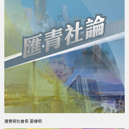
滙青研社會長 梁偉明