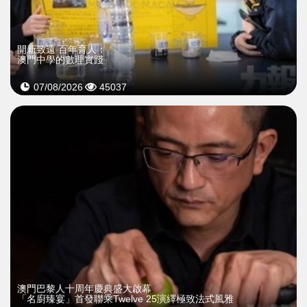
開新致遠 百年育人：
澳門中學的數理實踐
07/08/2026
45037
澳門巴黎人十周年慶典盛大啟幕
「名廚臻宴」首發聯乘Twelve 25演繹極致法式風雅