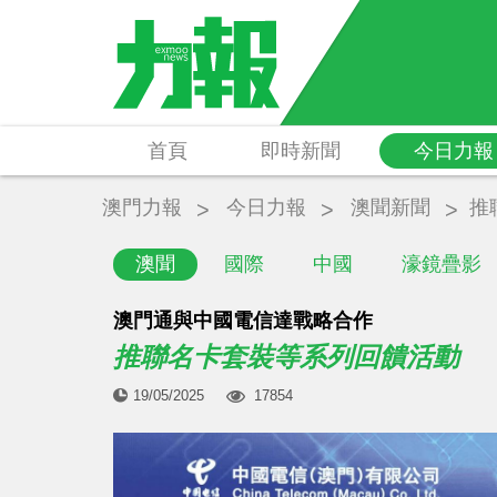
首頁
即時新聞
今日力報
澳門力報
今日力報
澳聞新聞
推
澳聞
國際
中國
濠鏡疊影
澳門通與中國電信達戰略合作
推聯名卡套裝等系列回饋活動
19/05/2025
17854