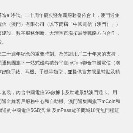
進e 時代」二十周年慶典暨創新服務發佈會上，澳門通集
電信（澳門）有限公司（以下簡稱「中國電信（澳門）」）
市建設、數字服務創新、大灣區市場拓展等戰略方向合作，
設。
立二十週年紀念的重要時刻。為答謝用戶二十年來的支持，
通集團旗下一站式優惠積分平臺mCoin聯合中國電信（澳
AI智能手錶、耳機、手機等類型，並提供官方限量補貼及精
卡套裝，內含中國電信5G數據卡及世遺景點澳門通卡。用
通全線客戶服務中心和自助機、澳門通集團旗下mCoin和
送的中國電信5GB流 量 及mPass電子商城10元無門檻紅