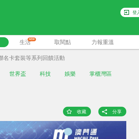
登
NEW
生活
取閱點
力報重溫
聯名卡套裝等系列回饋活動
世界盃
科技
娛樂
掌櫃灣區
收藏
分享