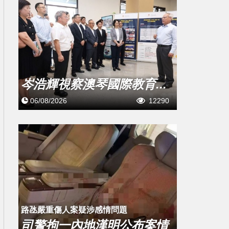
岑浩輝視察澳琴國際教育...
06/08/2026
12290
​路氹嚴重傷人案疑涉感情問題
司警拘一內地漢明公布案情