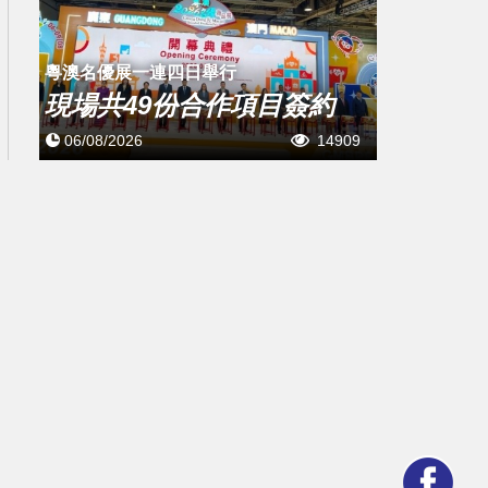
粵澳名優展一連四日舉行
現場共49份合作項目簽約
06/08/2026
14909