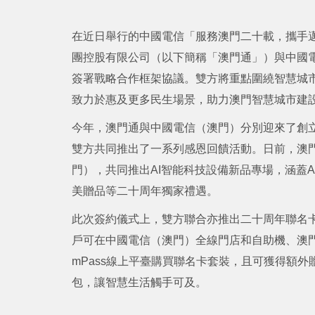
在近日舉行的中國電信「服務澳門二十載，攜手邁
團控股有限公司（以下簡稱「澳門通」）與中國
簽署戰略合作框架協議。雙方將重點圍繞智慧城
致力於惠及更多民生場景，助力澳門智慧城市建
今年，澳門通與中國電信（澳門）分別迎來了創
雙方共同推出了一系列感恩回饋活動。日前，澳門
門），共同推出AI智能科技設備新品專場，涵蓋
美贈品等二十周年獨家禮遇。
此次簽約儀式上，雙方聯合亦推出二十周年聯名
戶可在中國電信（澳門）全線門店和自助機、澳門
mPass線上平臺購買聯名卡套裝，且可獲得額外贈
包，讓智慧生活觸手可及。