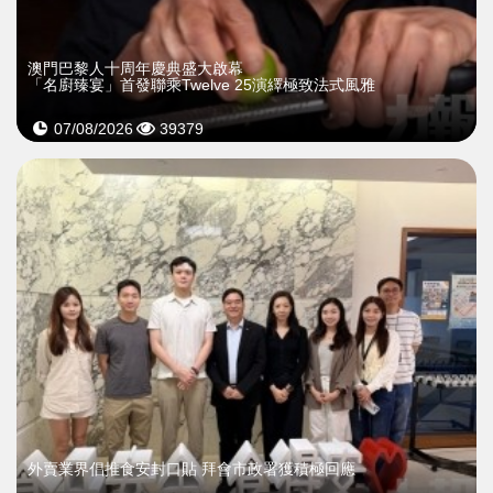
澳門巴黎人十周年慶典盛大啟幕
「名廚臻宴」首發聯乘Twelve 25演繹極致法式風雅
07/08/2026
39379
外賣業界倡推食安封口貼 拜會市政署獲積極回應