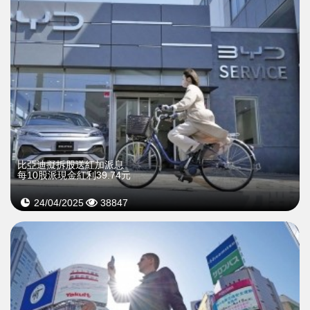
比亞迪擬拆股送紅加派息
每10股派現金紅利39.74元
24/04/2025
38847