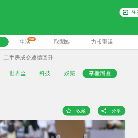
登
NEW
生活
取閱點
力報重溫
二手房成交連續回升
世界盃
科技
娛樂
掌櫃灣區
收藏
分享