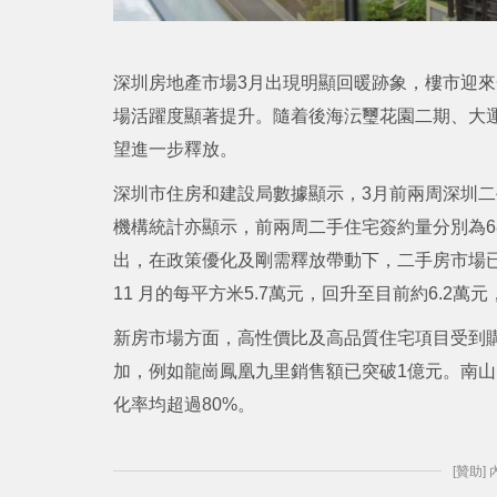
深圳房地產市場3月出現明顯回暖跡象，樓市迎
場活躍度顯著提升。隨着後海沄璽花園二期、大
望進一步釋放。
深圳市住房和建設局數據顯示，3月前兩周深圳二手
機構統計亦顯示，前兩周二手住宅簽約量分別為683
出，在政策優化及剛需釋放帶動下，二手房市場已
11 月的每平方米5.7萬元，回升至目前約6.2
新房市場方面，高性價比及高品質住宅項目受到
加，例如龍崗鳳凰九里銷售額已突破1億元。南
化率均超過80%。
[贊助