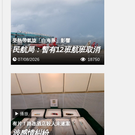
受熱帶氣旋「白海豚」影響
民航局：暫有12班航班取消
07/08/2026
18750
播放
有片！路氹酒店殺人未遂案
涉感情糾紛