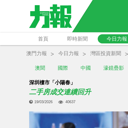
首頁
即時新聞
今日力報
澳門力報
今日力報
灣區投資新聞
澳聞
國際
中國
濠鏡疊影
深圳樓市「小陽春」
二手房成交連續回升
19/03/2026
40637