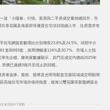
來一波「小陽春」行情。新房與二手房成交量持續回升，市
運玖章花園及海晏府等優質住宅項目陸續入市，住房需求有
住宅網簽套數環比分別增長23.8%及24.5%。頭部中介
 套與893套，按周增幅達124%及30.7%。市場人士指
率先企穩。樂有家數據顯示，其門店成交均價由2025年
萬元，房價已連續3個月呈現止跌回穩。
購房者追捧。龍崗、龍華及光明等配套完善區域成交明顯增
山區高端住宅市場亦保持熱度，後海沄璽花園等新盤網簽去
] 內文未完請向下滾動