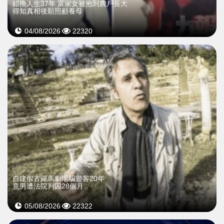
錯換人生37年 富家女被抱到農戶長大
得知真相後願照顧養母
04/08/2026
22320
自建假古羅馬劇場騙遊客20年
意男遭法院判囚28個月
05/08/2026
22322