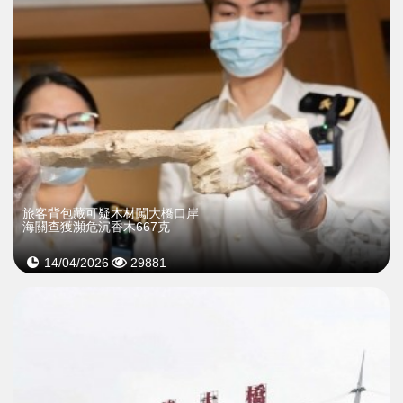
旅客背包藏可疑木材闖大橋口岸
海關查獲瀕危沉香木667克
14/04/2026
29881