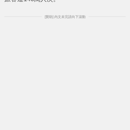
[贊助] 內文未完請向下滾動