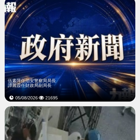
伍素萍任治安警察局局長
譚麗霞任財政局副局長
05/08/2026
21695