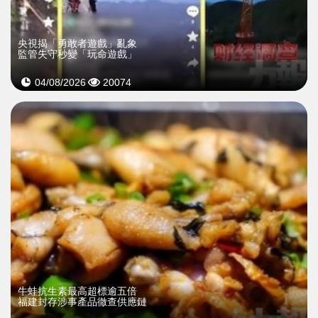
央視揭「勇敢者遊戲」亂象
監管失守秒變「玩命遊戲」
04/08/2026
20074
牛蛙抗生素最高超標逾五倍
福建封存涉事產品徹查供應鏈