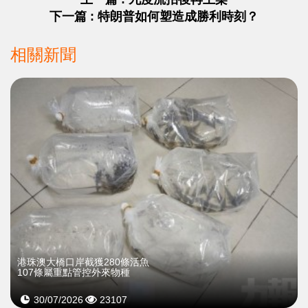
下一篇 : 特朗普如何塑造成勝利時刻？
相關新聞
港珠澳大橋口岸截獲280條活魚
107條屬重點管控外來物種
30/07/2026
23107