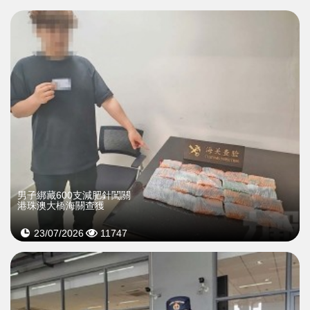
男子綁藏600支減肥針闖關
港珠澳大橋海關查獲
23/07/2026
11747