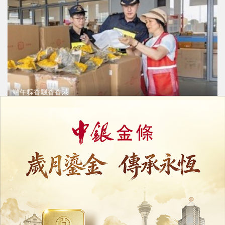
端午粽香飄香香港
港珠澳大橋5月以來出口供港粽逾22噸
26/06/2026
49453