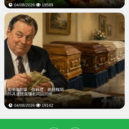
04/08/2026
19589
英殯儀館爆「假葬禮」斂財醜聞
35具遺體腐爛老闆囚20年
04/08/2026
19142