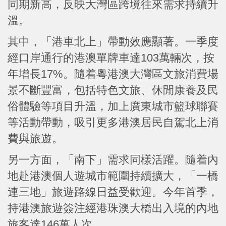
同期新高，反映大灣區跨境往來需求持續升
溫。
其中，「港車北上」帶動效應顯著。一季度
經口岸通行的港澳單牌車達103萬輛次，按
年增長17%。隨着粵港澳大灣區文旅消費場
景不斷豐富，包括特色文旅、休閒康養及民
俗體驗等項目升溫，加上廣東城市籃球聯賽
等活動帶動，吸引更多港澳居民自駕北上消
費與旅遊。
另一方面，「南下」需求同樣活躍。隨着內
地赴港澳個人遊城市範圍持續擴大，「一橋
連三地」旅遊路線日益受歡迎。今年首季，
持港澳旅遊簽注經港珠澳大橋出入境的內地
旅客達146萬人次。