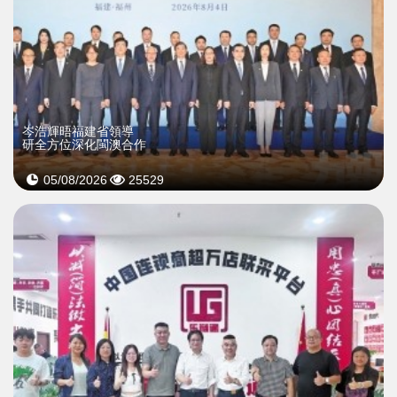
岑浩輝晤福建省領導
研全方位深化閩澳合作
05/08/2026
25529