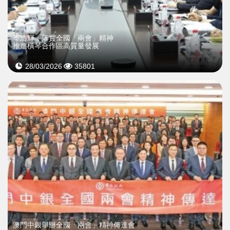
岑浩輝：落實全國「兩會」精神
推進橫琴合作區高質量發展
28/03/2026
35801
澳門中銀舉辦全國「兩會」精神傳達會