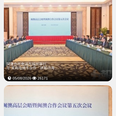
閩澳合作會議在福州舉行
岑:冀兩地攜手合作「拼船出海」
05/08/2026
26171