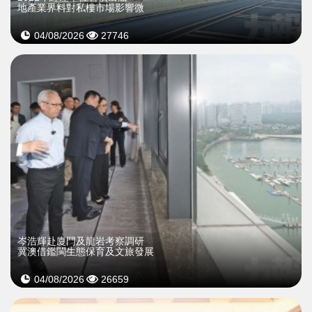
地產業界料對私樓市場影響微
04/08/2026
27746
岑浩輝赴廈門及龍岩考察調研
冀澳借鑑閩生態保育及文旅發展
04/08/2026
26659