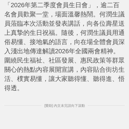
「2026年第二季度會員生日會」，逾二百
名會員歡聚一堂，場面溫馨熱鬧。何潤生議
員蒞臨本次活動並發表講話，向各位壽星送
上真摯的生日祝福。隨後，何潤生議員用通
俗易懂、接地氣的語言，向在場全體會員深
入淺出地傳達解讀2026年全國兩會精神。
圍繞民生福祉、社區發展、惠民政策等群眾
關心的熱點內容展開宣講，內容貼合街坊生
活、樸實易懂，讓大家聽得懂、聽得進、悟
得透。
[贊助] 內文未完請向下滾動