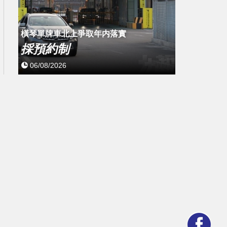
橫琴單牌車北上爭取年内落實
採預約制
06/08/2026