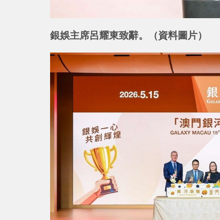
銀娛主席呂耀東致辭。（資料圖片）