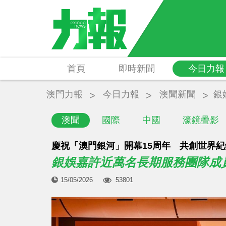
首頁
即時新聞
今日力報
澳門力報
今日力報
澳聞新聞
銀
澳聞
國際
中國
濠鏡疊影
慶祝「澳門銀河」開幕15周年 共創世界
銀娛嘉許近萬名長期服務團隊成
15/05/2026
53801