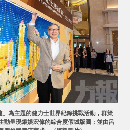
共建」為主題的健力士世界紀錄挑戰活動，群策
生動呈現銀娛宏偉的綜合度假城版圖；並由呂