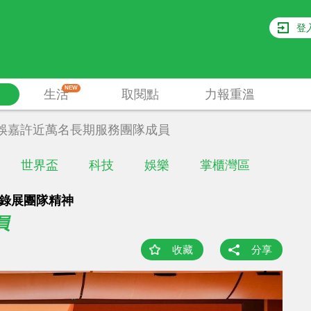
登
NEW
生活
取閱點
力報重溫
娛嘉許近萬名長期服務團隊成員
世界盃
科技
娛樂
掌櫃灣區
紀錄展團隊精神
員
收藏
分享