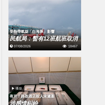
受熱帶氣旋「白海豚」影響
民航局：暫有12班航班取消
07/08/2026
18467
播放
有片！路氹酒店殺人未遂案
涉感情糾紛