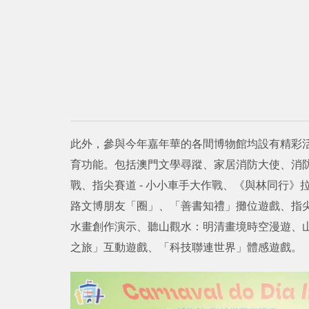
此外，參與今年嘉年華的各間博物館均設有精彩
育功能。包括澳門文學尋蹤、家居消防大使、消
戰、指尖賽道 - 小小車手大作戰、《與林同行
路文博朋友「圈」、「善書知禮」攤位遊戲、指
水畫創作演示、聽山觀水：明清畫境時空漫遊、
之旅」互動遊戲、「科技聯連世界」體感遊戲。