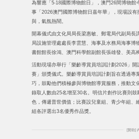
為響應「5‧18國際博物館日」，澳門26間博物
事「2026澳門國際博物館日嘉年華」，現場設
與，氣氛熱鬧。
開幕儀式由文化局局長梁惠敏、郵電局代副局長
局設施管理處處長李雲慧、海事及水務局海事博
書館館長徐鴻、澳門科學館副館長張雄發、美高
活動現場亦舉行「樂齡導賞員培訓計劃2026」開
賽」頒獎儀式。樂齡導賞員培訓計劃旨在透過專
巧，鼓勵他們積極參與博物館導賞服務，推動文化
錄取人數由25名增至30名。明信片創作比賽則
色，傳遞普世價值；比賽設兒童組、青少年組、繪
組各評選出3名優秀作品獎。
[贊助