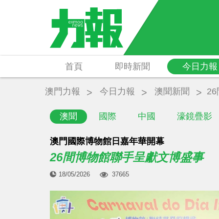
首頁
即時新聞
今日力報
澳門力報
今日力報
澳聞新聞
2
澳聞
國際
中國
濠鏡疊影
澳門國際博物館日嘉年華開幕
26間博物館聯手呈獻文博盛事
18/05/2026
37665