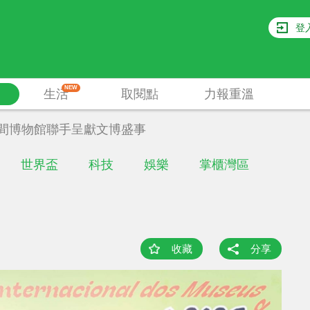
登
NEW
生活
取閱點
力報重溫
6間博物館聯手呈獻文博盛事
世界盃
科技
娛樂
掌櫃灣區
收藏
分享