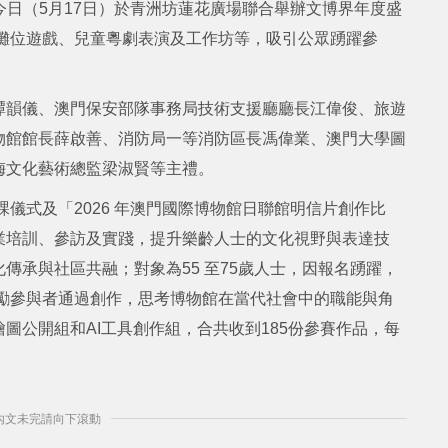
館今日（5月17日）於青洲坊蓮花廣場聯合舉辦文博界年度盛
有攤位遊戲、兒童粵劇表演及工作坊等，吸引公眾踴躍參
譚韻儀、澳門保安部隊事務局技術支援廳廳長江偉俊、旅遊
物館館長薛啟善、消防局一等消防區長馮偉業、澳門大學圖
梅文化藝術總監梁淑賢等主禮。
課儀式及「2026 年澳門國際博物館日聯館明信片創作比
業培訓、參訪及實踐，提升樂齡人士的文化視野與表達技
傳承與社區共融；對象為55 至75歲人士，因報名踴躍，
鼓勵參與者通過創作，思考博物館在當代社會中的職能與角
圖公開組和AI工具創作組，合共收到185份參賽作品，每
] 內文未完請向下滾動