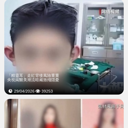
「精靈耳」走紅背後風險重重
央視揭醫美潮流暗藏致殘隱憂
29/04/2026
39253