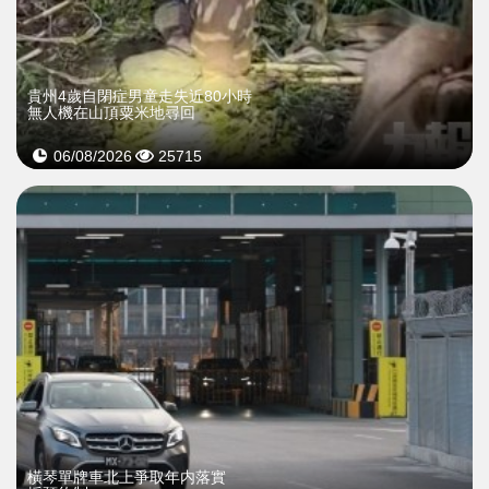
貴州4歲自閉症男童走失近80小時
無人機在山頂粟米地尋回
06/08/2026
25715
橫琴單牌車北上爭取年内落實