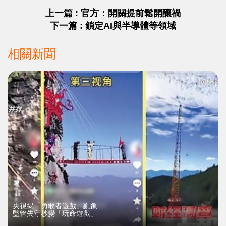
上一篇 : 官方：開關提前鬆開釀禍
下一篇 : 鎖定AI與半導體等領域
相關新聞
央視揭「勇敢者遊戲」亂象
監管失守秒變「玩命遊戲」