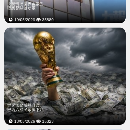
央視轉播世界盃談妥
聯想是關鍵功臣
19/05/2026
35880
世界盃賭博熱升溫
巴西六成民眾擬下注
13/05/2026
15323