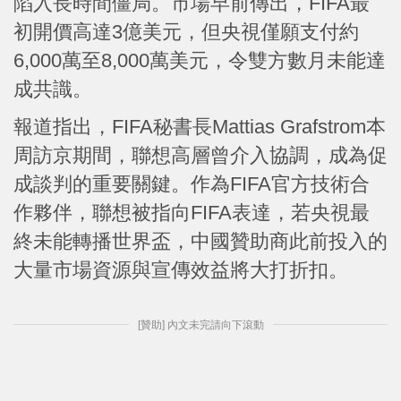
陷入長時間僵局。市場早前傳出，FIFA最
初開價高達3億美元，但央視僅願支付約
6,000萬至8,000萬美元，令雙方數月未能達
成共識。
報道指出，FIFA秘書長Mattias Grafstrom本
周訪京期間，聯想高層曾介入協調，成為促
成談判的重要關鍵。作為FIFA官方技術合
作夥伴，聯想被指向FIFA表達，若央視最
終未能轉播世界盃，中國贊助商此前投入的
大量市場資源與宣傳效益將大打折扣。
[贊助] 內文未完請向下滾動