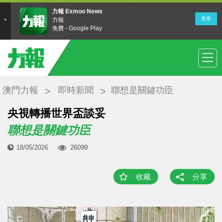
澳門力報
即時新聞
聯想是關鍵功臣
央視轉播世界盃談妥
聯想是關鍵功臣
18/05/2026
26099
收藏
分享