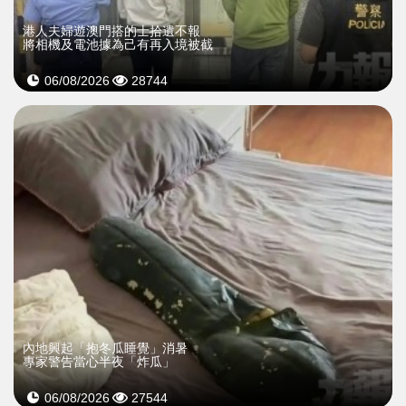
​港人夫婦遊澳門搭的士拾遺不報
將相機及電池據為己有再入境被截
06/08/2026
28744
內地興起「抱冬瓜睡覺」消暑
專家警告當心半夜「炸瓜」
06/08/2026
27544