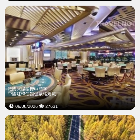
韓國賭場招攬中國客
中國駐韓使館促嚴格規範
06/08/2026
27631