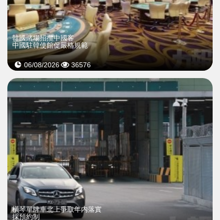
韓國賭場招攬中國客
中國駐韓使館促嚴格規範
06/08/2026
36576
橫琴單牌車北上爭取年内落實
採預約制