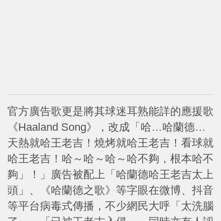
官方廣告歌更是將其球迷耳熟能詳的應援歌
《Haaland Song》，改成「哈…哈蘭德…
天熱就哈王老吉！燒烤就哈王老吉！看球就
哈王老吉！哈～哈～哈～哈不夠，根本哈不
夠」！」廣告被配上「哈蘭德哈王老吉太上
頭」、《哈蘭德之歌》等字眼在微博、抖音
等平台病毒式傳播，不少網民大呼「太洗腦