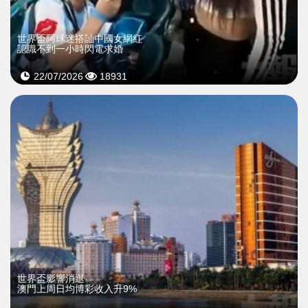
世界盃阿球迷搭訕中國女網紅
認識不到一小時閃電求婚
22/07/2026
18931
世界盃影響消退
澳門上周日均博彩收入升9%