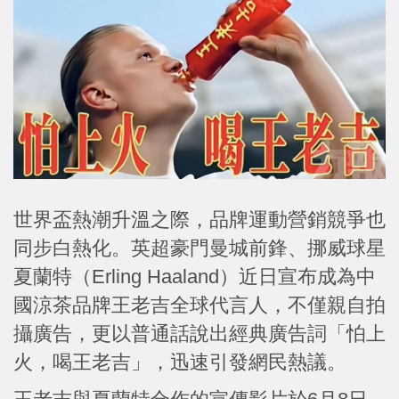
世界盃熱潮升溫之際，品牌運動營銷競爭也
同步白熱化。英超豪門曼城前鋒、挪威球星
夏蘭特（Erling Haaland）近日宣布成為中
國涼茶品牌王老吉全球代言人，不僅親自拍
攝廣告，更以普通話說出經典廣告詞「怕上
火，喝王老吉」，迅速引發網民熱議。