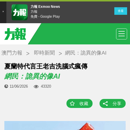
澳門力報
即時新聞
網民：詭異的像AI
夏蘭特代言王老吉洗腦式瘋傳
網民：詭異的像AI
11/06/2026
43320
收藏
分享