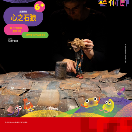
FIFA撤回出售世界盃股權計劃
高層辭職揭內部決裂
02/08/2026
15311
世盃帶動中國競彩六周銷售833億元
央視累計觀看量超700億次
26/07/2026
12676