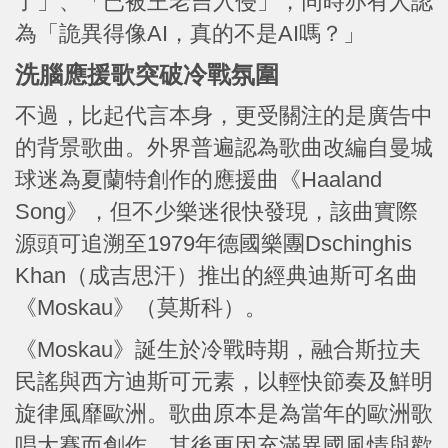
了」、「已被王老吉入侵」，同時亦有人認
為「詭異得像AI，真的不是AI嗎？」
洗腦應援歌突破冷戰氛圍
不過，比起代言本身，更受關注的是廣告中
的背景歌曲。外界普遍認為歌曲改編自曼城
球迷為夏蘭特創作的應援曲《Haaland
Song》，但不少樂迷很快發現，該曲實際
源頭可追溯至1979年德國樂團Dschinghis
Khan（成吉思汗）推出的經典迪斯可名曲
《Moskau》（莫斯科）。
《Moskau》誕生於冷戰時期，融合斯拉夫
民謠與西方迪斯可元素，以輕快節奏及鮮明
旋律風靡歐洲。歌曲原本是為當年的歐洲歌
唱大賽而創作，其後更因充滿異國風情與歡