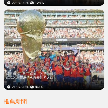
22/07/2026
12897
從「傳控」到「逼搶」的足球哲學
西班牙用體系傳承再登世界之巔
21/07/2026
84149
推薦新聞