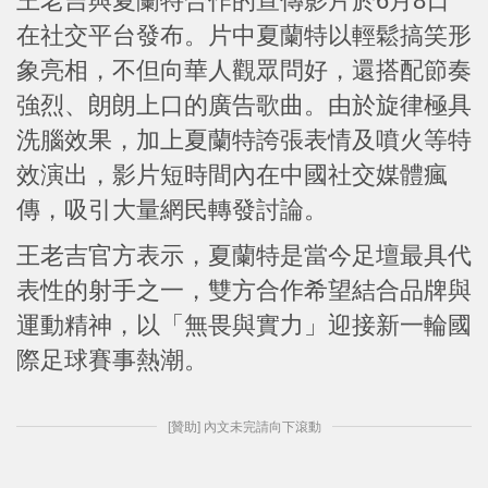
王老吉與夏蘭特合作的宣傳影片於6月8日
在社交平台發布。片中夏蘭特以輕鬆搞笑形
象亮相，不但向華人觀眾問好，還搭配節奏
強烈、朗朗上口的廣告歌曲。由於旋律極具
洗腦效果，加上夏蘭特誇張表情及噴火等特
效演出，影片短時間內在中國社交媒體瘋
傳，吸引大量網民轉發討論。
王老吉官方表示，夏蘭特是當今足壇最具代
表性的射手之一，雙方合作希望結合品牌與
運動精神，以「無畏與實力」迎接新一輪國
際足球賽事熱潮。
[贊助] 內文未完請向下滾動