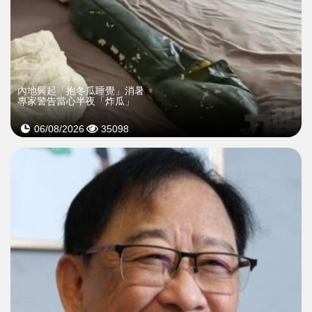
內地興起「抱冬瓜睡覺」消暑
專家警告當心半夜「炸瓜」
06/08/2026
35098