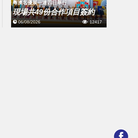
粵澳名優展一連四日舉行
現場共49份合作項目簽約
06/08/2026
12417