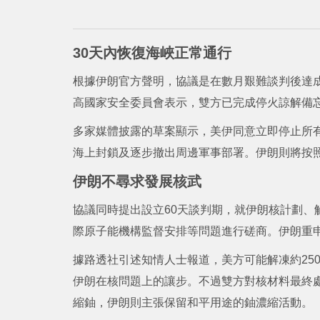
30天內恢復海峽正常通行
根據伊朗官方聲明，協議是在數月艱難談判後達
高國家安全委員會表示，雙方已完成停火諒解備
多家媒體披露的草案顯示，美伊同意立即停止所有
海上封鎖及逐步撤出周邊軍事部署。伊朗則將按照
伊朗不尋求發展核武
協議同時提出設立60天談判期，就伊朗核計劃、
際原子能機構監督安排等問題進行磋商。伊朗重
據路透社引述知情人士報道，美方可能解凍約25
伊朗在核問題上的讓步。不過雙方對核材料最終
縮鈾，伊朗則主張保留和平用途的鈾濃縮活動。