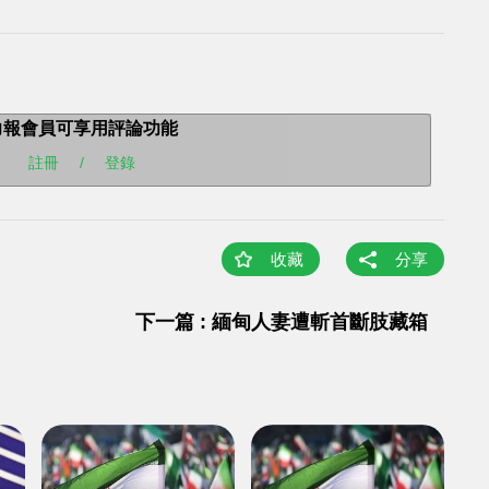
力報會員可享用評論功能
註冊
/
登錄
收藏
分享
下一篇 : 緬甸人妻遭斬首斷肢藏箱