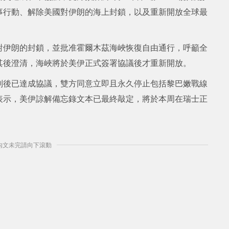
事行動、解除美國對伊朗的海上封鎖，以及重新開放全球最
對伊朗的封鎖，並批准霍爾木茲海峽恢復自由通行，呼籲全
其後澄清，海峽將於美伊正式簽署協議後才重新開放。
判後已達成協議，雙方同意立即且永久停止包括黎巴嫩戰線
表示，美伊諒解備忘錄文本已最終敲定，將於本周在瑞士正
] 內文未完請向下滾動