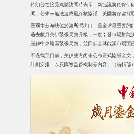
特朗普在接受媒體訪問時表示，新協議將確保伊
調，若未來無法達成最終核協議，美國將保留採
霍爾木茲海峽位於波斯灣出口，是全球最重要的
過去數月美伊緊張局勢升級，一度引發市場對能
緩解中東地區緊張局勢，並降低全球能源市場面
不過截至目前，美伊雙方尚未公布正式協議全文
計劃安排，以及國際監督機制等內容。（編輯部