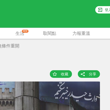
登
NEW
生活
取閱點
力報重溫
無條件重開
收藏
分享