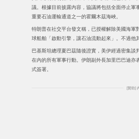
議。根據目前披露內容，協議將包括全面停止軍
重要石油運輸通道之一的霍爾木茲海峽。
特朗普在社交平台發文稱，已授權解除美國海軍
球船舶「啟動引擎，讓石油流動起來」。不過他
巴基斯坦總理夏巴茲隨後證實，美伊經過密集談
在內的所有軍事行動。伊朗副外長加里巴巴迪亦
式簽署。
[贊助