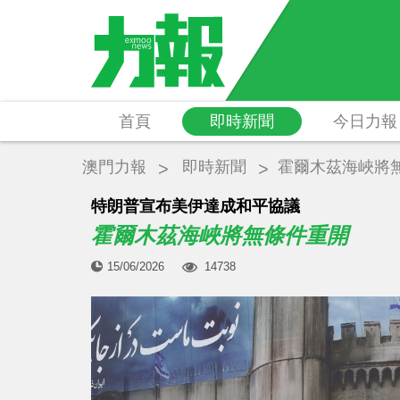
首頁
即時新聞
今日力報
澳門力報
即時新聞
霍爾木茲海峽將
特朗普宣布美伊達成和平協議
霍爾木茲海峽將無條件重開
15/06/2026
14738