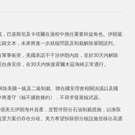
成，巴基斯坦及卡塔爾在過程中擔任重要斡旋角色。伊朗最
忘錄文本，未來將進一步就核問題及制裁解除展開談判。
軍事衝突，美國承諾不干涉伊朗內政，並於30天內解除
自身安排，在30天內恢復霍爾木茲海峽正常通行。
解除美國一級及二級制裁、聯合國安理會相關決議以及國
申將遵守《核不擴散條約》，不尋求發展核武器。
0億美元伊朗海外資產，並暫停部分石油制裁措施，以換取
處置方案仍存在分歧。美方希望拆除部分核設施並移出高濃