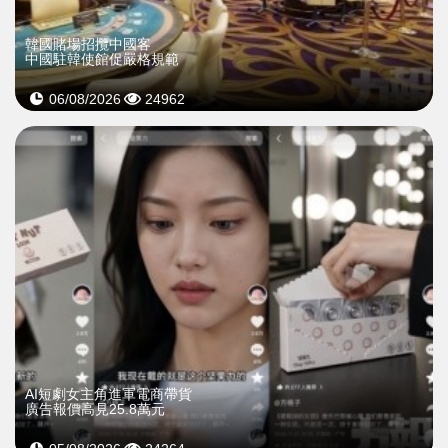
韓國賭場招攬中國客
中國駐韓使館促嚴格規範
06/08/2026
24962
AI短劇女主角進軍電商帶貨
廣告報價高見25.8萬元