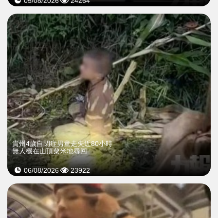
05/08/2026
24264
貴州4歲自閉症男童走失近80小時
無人機在山頂粟米地尋回
06/08/2026
23922