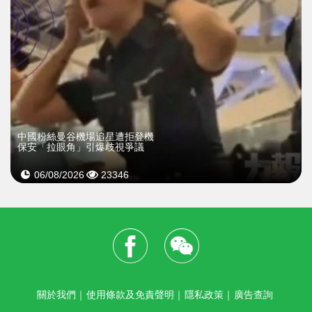
中國粉絲曼谷機場追星遭拒登機
保安「拉眼角」引爆歧視爭議
06/08/2026
23346
關於我們
｜
使用條款及免責聲明
｜
隱私政策
｜
廣告查詢