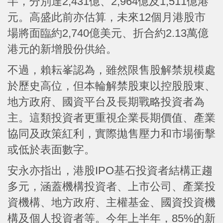
半，分別達2,431億、2,964億及1,511億港
元。高盛此前亦估算，未來12個月港股市
場將面臨約2,740億美元、折合約2.13萬億
港元的新增股份供給。
不過，賴耘峯認為，雖然限售股解禁規模處
於歷史高位，但本輪解禁股東以控股股東、
地方政府、國資平台及長期戰略投資者為
主。這類投資者更重視企業長期價值、產業
協同及政策紅利，實際拋售壓力和市場衝擊
或低於表面數字。
安永亦指出，港股IPO基石投資者結構正趨
多元，涵蓋機構投資者、上市公司、產業投
資機構、地方政府、主權基金、國資投資機
構及個人投資者等。今年上半年，85%的新