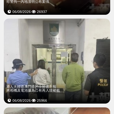
司警拘一內地漢明公布案情
06/08/2026
26937
​港人夫婦遊澳門搭的士拾遺不報
將相機及電池據為己有再入境被截
06/08/2026
25966