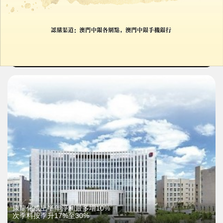
花旗升中國股票至「超配」
大摩籲重新加倉港股
21/07/2026
20877
康龍化成上半年淨利最多增10%
次季料按季升17%至30%