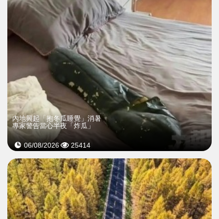
內地興起「抱冬瓜睡覺」消暑
專家警告當心半夜「炸瓜」
06/08/2026
25414