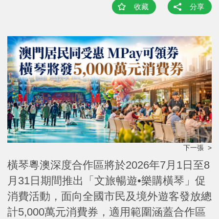
收藏
分享
下一張 >
橫琴粵澳深度合作區將於2026年7月1日至8
月31日期間推出「文旅暢遊•樂購橫琴」促
消費活動，面向全國市民及境外遊客發放總
計5,000萬元消費券，適用範圍涵蓋合作區