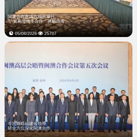
閩澳合作會議在福州舉行
岑:冀兩地攜手合作「拼船出海」
05/08/2026
25707
岑浩輝晤福建省領導
研全方位深化閩澳合作