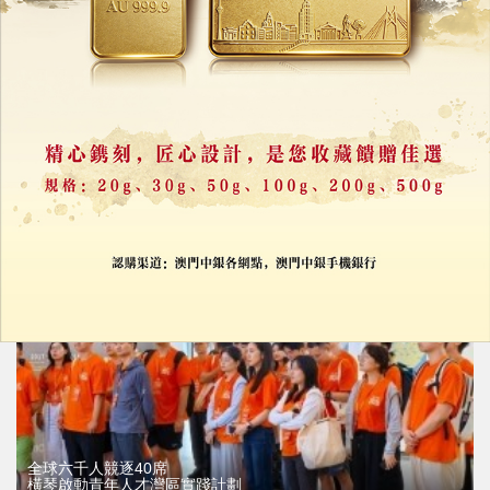
橫琴口岸7月客流破281萬人次
人車流量同創同期新高
02/08/2026
11952
全球六千人競逐40席
橫琴啟動青年人才灣區實踐計劃