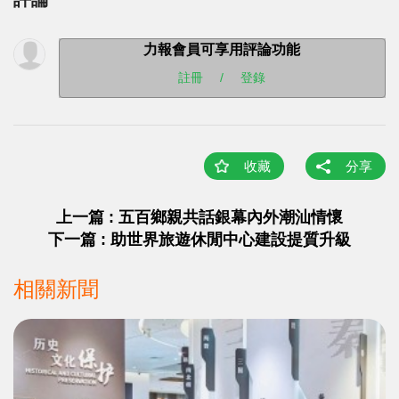
力報會員可享用評論功能
註冊
/
登錄
收藏
分享
上一篇 : 五百鄉親共話銀幕內外潮汕情懷
下一篇 : 助世界旅遊休閒中心建設提質升級
相關新聞