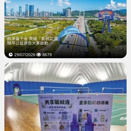
執筆贏千金 齊繪「新桃花源」
橫琴公益廣告大賽啟動
29/07/2026
8679