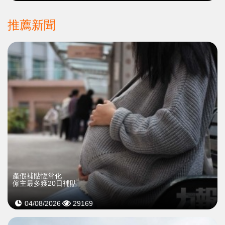
推薦新聞
產假補貼恆常化
僱主最多獲20日補貼
04/08/2026
29169