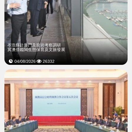
岑浩輝赴廈門及龍岩考察調研
冀澳借鑑閩生態保育及文旅發展
04/08/2026
26332