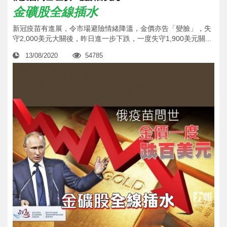
金礦股全線插水
新冠疫苗有進展，令市場避險情緒降溫，金價亦告「變臉」，失
守2,000美元大關後，昨日進一步下跌，一度失守1,900美元關...
13/08/2020
54785