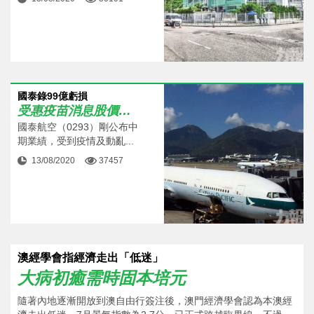
國泰錄99億虧損
受惠疫苗消息股價不跌反升
國泰航空（0293）剛公布中
期業績，受到疫情及動亂...
13/08/2020
37457
澳經學會指經濟走出「低迷」
大病初癒需時固本培元
隨著內地逐漸開放到澳自由行簽注後，澳門經濟學會認為本澳經