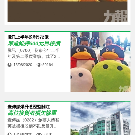
騰訊上半年盈利572億
摩通維持600元目標價
騰訊（0700）發布今年上半
年及第二季度業績。截至2...
13/08/2020
50164
壹傳媒爆升惹證監關注
高位接貨者損失慘重
壹傳媒（0282）創辦人黎智
英被捕後股價不跌反暴升...
13/08/2020
50101