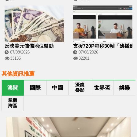
反映美元儲備地位鬆動
支援720P每秒30幀「邊播邊
07/08/2026
07/08/2026
33135
32201
其他資訊推薦
濠鏡
澳聞
國際
中國
世界盃
娛樂
疊影
掌櫃
灣區