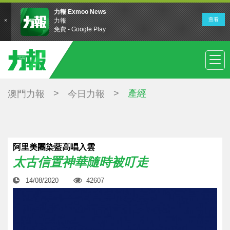
>
>
產經
澳門力報
今日力報
​阿里美團染藍高唱入雲
太古信置神華隨時被叮走
14/08/2020
42607