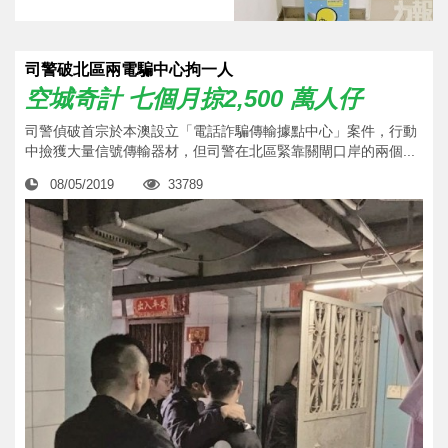
司警破北區兩電騙中心拘一人
空城奇計 七個月掠2,500 萬人仔
司警偵破首宗於本澳設立「電話詐騙傳輸據點中心」案件，行動
中撿獲大量信號傳輸器材，但司警在北區緊靠關閘口岸的兩個...
08/05/2019
33789