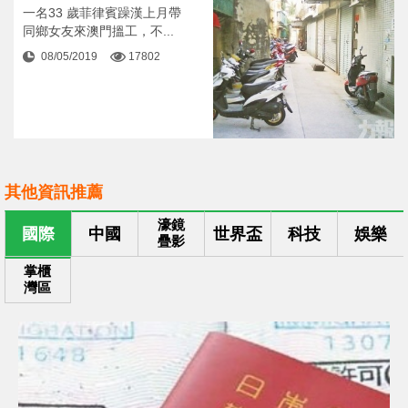
一名33 歲菲律賓躁漢上月帶
同鄉女友來澳門搵工，不...
08/05/2019
17802
其他資訊推薦
濠鏡
國際
中國
世界盃
科技
娛樂
疊影
掌櫃
灣區