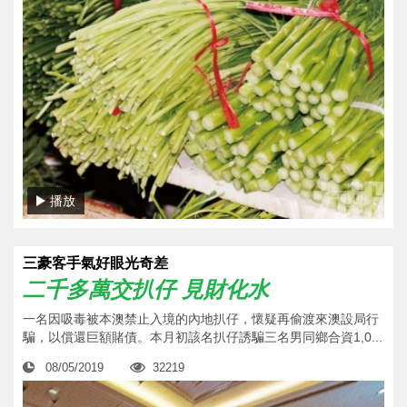
播放
三豪客手氣好眼光奇差
二千多萬交扒仔 見財化水
一名因吸毒被本澳禁止入境的內地扒仔，懷疑再偷渡來澳設局行
騙，以償還巨額賭債。本月初該名扒仔誘騙三名男同鄉合資1,0...
08/05/2019
32219