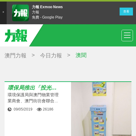
>
>
澳聞
澳門力報
今日力報
環保局推出「投光管投燈泡好Easy 」活動
環境保護局與澳門物業管理
業商會、澳門街坊會聯合...
09/05/2019
26186