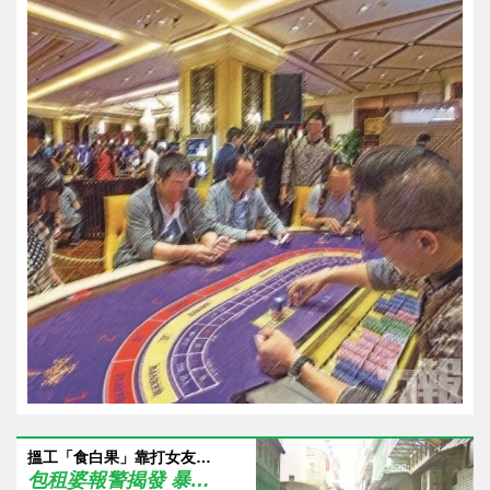
搵工「食白果」靠打女友出氣
包租婆報警揭發 暴躁菲漢被捕