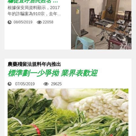
騙徒直呼居民姓名 警籲提高警惕
根據保安局資料顯示，2017
年的詐騙案為910宗，去年...
08/05/2019
22058
農藥殘留法規料年內推出
標準劃一少爭拗 業界表歡迎
07/05/2019
29625