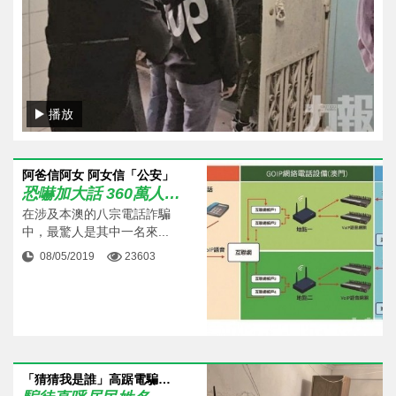
播放
阿爸信阿女 阿女信「公安」
恐嚇加大話 360萬人仔落袋
在涉及本澳的八宗電話詐騙
中，最驚人是其中一名來...
08/05/2019
23603
「猜猜我是誰」高踞電騙首位