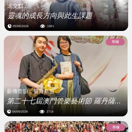
北交點：
靈魂的成長方向與此生課題
05/08/2026
1901
專欄
薪傳管韻，樂育新苗
第二十七屆澳門管樂藝術節 羅丹薩...
04/08/2026
2714
專欄