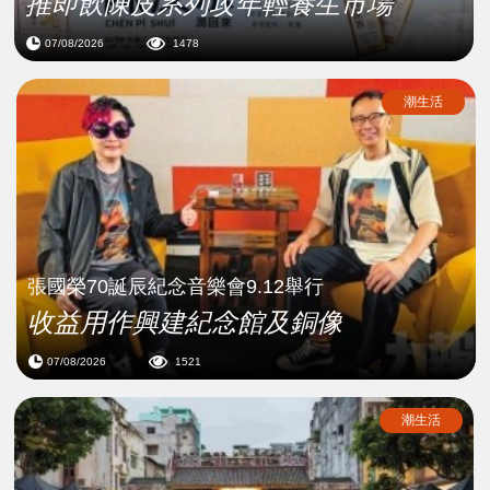
推即飲陳皮系列攻年輕養生市場
07/08/2026
1478
潮生活
張國榮70誕辰紀念音樂會9.12舉行
收益用作興建紀念館及銅像
07/08/2026
1521
潮生活