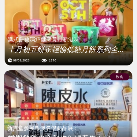
澳式餅藝演繹健康賞月新滋味
十月初五餅家輕愉低糖月餅系列全...
08/08/2026
1276
飲食
新寶堂參展粵澳名優商品展：