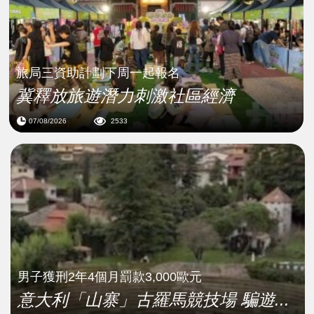
旅局三資助計劃下周一起報名
冀釋放旅遊潛力刺激社區經濟
07/08/2026
2533
男子獲刑2年4個月罰款3,000歐元
意大利「山寨」古羅馬競技場 騙遊...