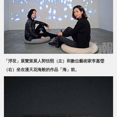
「浮世」展覽策展人郭恬熙（左）和數位藝術家李嘉瑩
（右）坐在漫天花海般的作品「海」前。