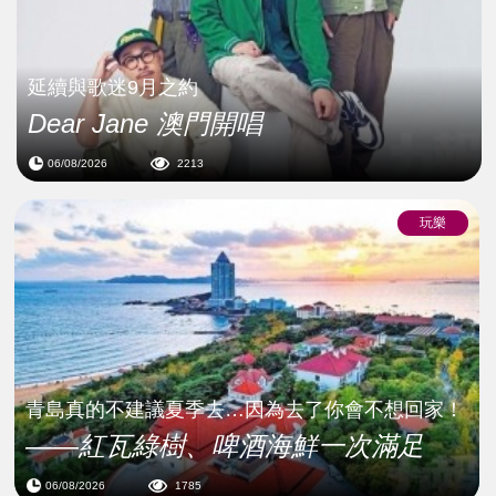
延續與歌迷9月之約
Dear Jane 澳門開唱
06/08/2026
2213
玩樂
青島真的不建議夏季去…因為去了你會不想回家！
——紅瓦綠樹、啤酒海鮮一次滿足
06/08/2026
1785