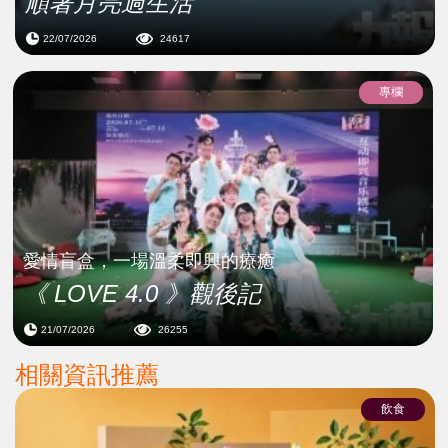
順著月亮過生活
22/07/2026
24617
專欄
愛情盲盒，一場溫柔即興的療癒
《 LOVE 4.0 》觀後記
21/07/2026
26255
相關資訊推薦
飲食