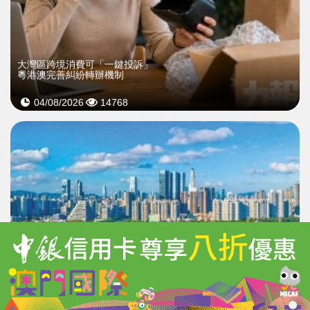
大灣區跨境消費可「一鍵投訴」
粵港澳完善糾紛轉辦機制
04/08/2026
14768
深港共建大灣區植物園