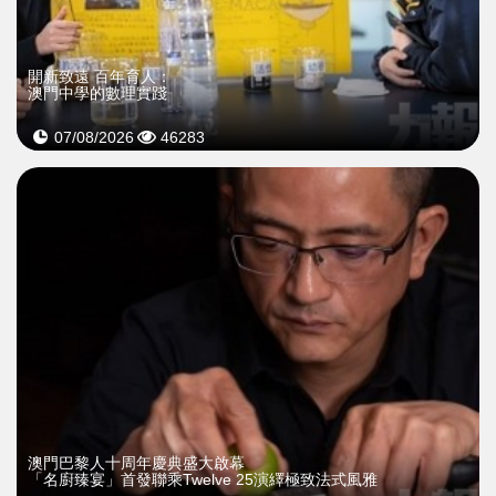
開新致遠 百年育人：
澳門中學的數理實踐
07/08/2026
46283
澳門巴黎人十周年慶典盛大啟幕
「名廚臻宴」首發聯乘Twelve 25演繹極致法式風雅