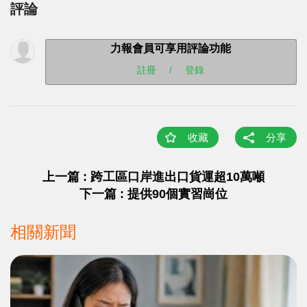
評論
力報會員可享用評論功能
註冊
/
登錄
收藏
分享
上一篇 : 跨工區口岸進出口貨運超10萬噸
下一篇 : 提供90個實習崗位
相關新聞