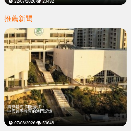
22/07/2026
23492
推薦新聞
籌算鏡海 問數濠江：
中國數學教育的澳門記憶
07/08/2026
53648