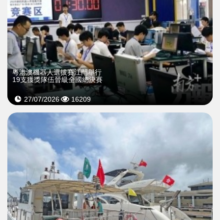
粵港澳機器人選拔賽江門舉行
19支獲獎隊伍晉級全國總決賽
27/07/2026
16209