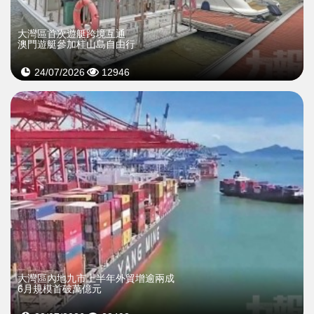
大灣區首次遊艇跨境互通
澳門遊艇參加桂山島自由行
24/07/2026
12946
大灣區內地九市上半年外貿增逾兩成
6月規模首破萬億元