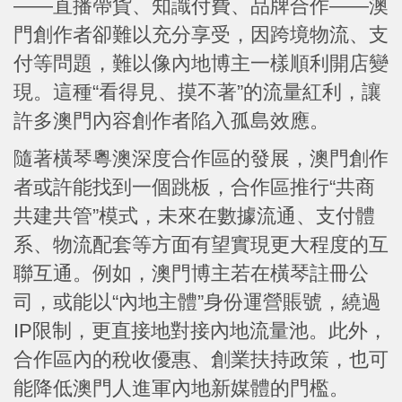
——直播帶貨、知識付費、品牌合作——澳
門創作者卻難以充分享受，因跨境物流、支
付等問題，難以像內地博主一樣順利開店變
現。這種“看得見、摸不著”的流量紅利，讓
許多澳門內容創作者陷入孤島效應。
隨著橫琴粵澳深度合作區的發展，澳門創作
者或許能找到一個跳板，合作區推行“共商
共建共管”模式，未來在數據流通、支付體
系、物流配套等方面有望實現更大程度的互
聯互通。例如，澳門博主若在橫琴註冊公
司，或能以“內地主體”身份運營賬號，繞過
IP限制，更直接地對接內地流量池。此外，
合作區內的稅收優惠、創業扶持政策，也可
能降低澳門人進軍內地新媒體的門檻。