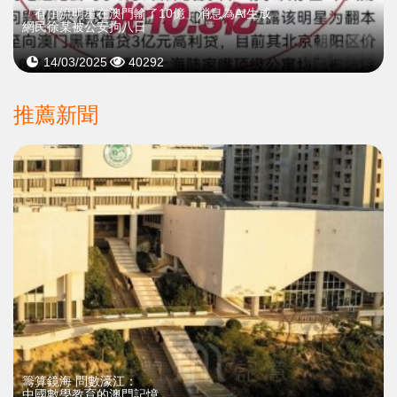
「有頂流明星在澳門輸了10億」消息為AI生成
網民徐某被公安拘八日
14/03/2025
40292
推薦新聞
籌算鏡海 問數濠江：
中國數學教育的澳門記憶