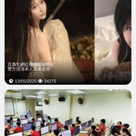
百萬女網紅傳遭勒索輕生
警方澄清本人並未去世
13/05/2025
34275