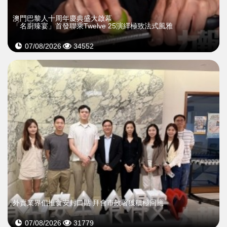
澳門巴黎人十周年慶典盛大啟幕
「名廚臻宴」首發聯乘Twelve 25演繹極致法式風雅
07/08/2026
34552
外賣業界倡推食安封口貼 拜會市政署獲積極回應
07/08/2026
31779