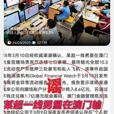
本澳互聯網普及率升至94%
網購人數超24.5萬按年升3.3%
24/03/2025
32739