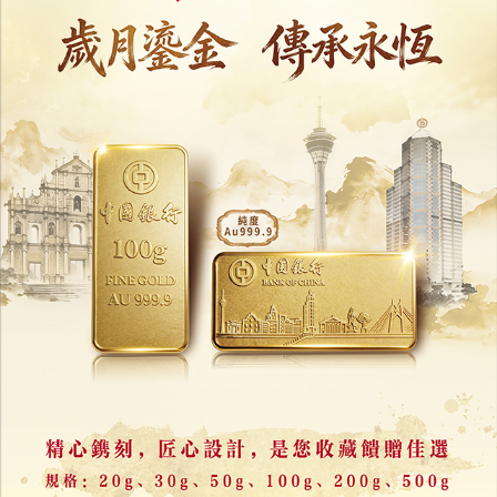
澳門春節20萬單日流量
精準轉化民生區經濟顯韌性
24/02/2026
8969