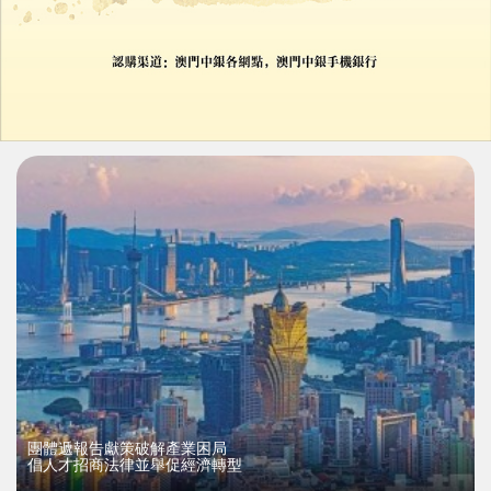
政府停擺 美聯儲陷「盲飛」困局
數據中斷讓降息決策添不確定性
22/10/2025
38104
團體遞報告獻策破解產業困局
倡人才招商法律並舉促經濟轉型