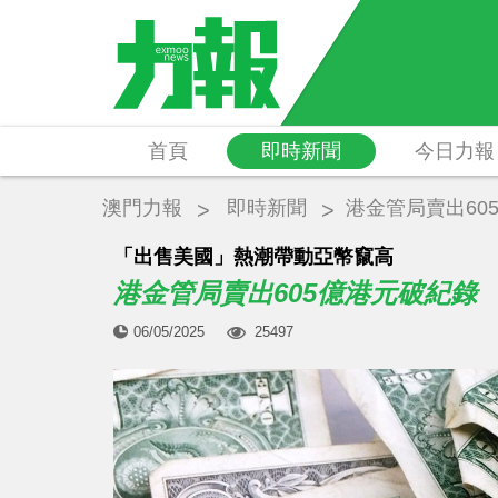
首頁
即時新聞
今日力報
澳門力報
即時新聞
港金管局賣出60
「出售美國」熱潮帶動亞幣竄高
港金管局賣出605億港元破紀錄
06/05/2025
25497