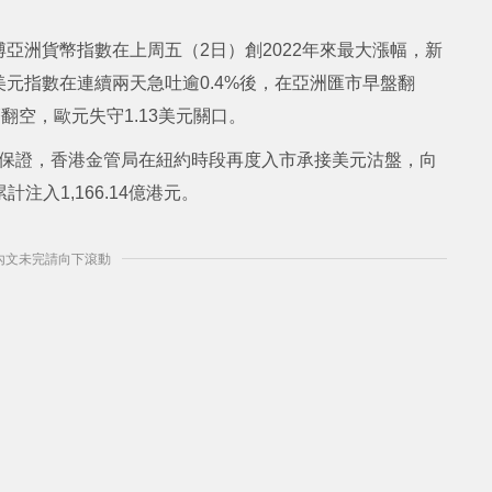
亞洲貨幣指數在上周五（2日）創2022年來最大漲幅，新
元指數在連續兩天急吐逾0.4%後，在亞洲匯市早盤翻
翻空，歐元失守1.13美元關口。
兌換保證，香港金管局在紐約時段再度入市承接美元沽盤，向
注入1,166.14億港元。
] 內文未完請向下滾動