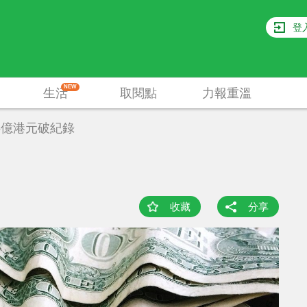
登
NEW
生活
取閱點
力報重溫
5億港元破紀錄
收藏
分享