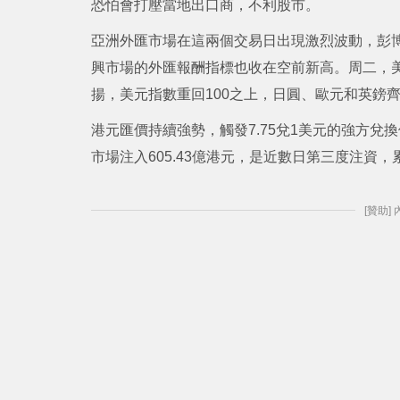
恐怕會打壓當地出口商，不利股市。
亞洲外匯市場在這兩個交易日出現激烈波動，彭博
興市場的外匯報酬指標也收在空前新高。周二，美
揚，美元指數重回100之上，日圓、歐元和英鎊齊
港元匯價持續強勢，觸發7.75兌1美元的強方
市場注入605.43億港元，是近數日第三度注資，累計
[贊助