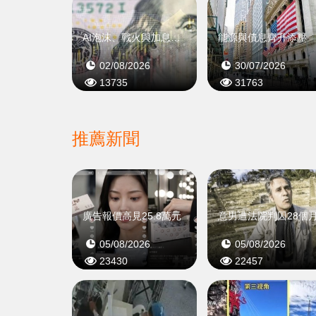
AI泡沫、戰火與加息陰霾未散
能源與債息齊升添壓
02/08/2026
30/07/2026
13735
31763
推薦新聞
廣告報價高見25.8萬元
意男遭法院判囚28個
05/08/2026
05/08/2026
23430
22457