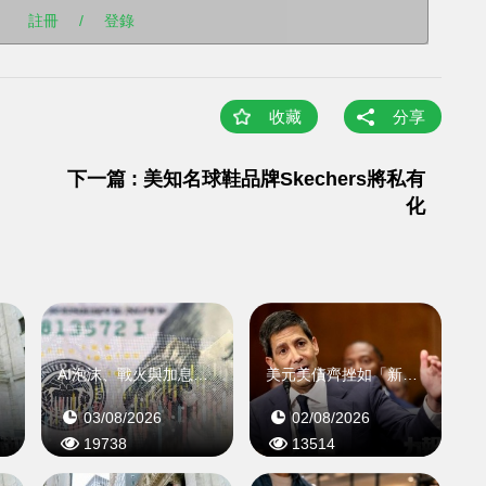
註冊
/
登錄
收藏
分享
下一篇 : 美知名球鞋品牌Skechers將私有
化
率
AI泡沫、戰火與加息陰霾未散
美元美債齊挫如「新興市場」
03/08/2026
02/08/2026
19738
13514