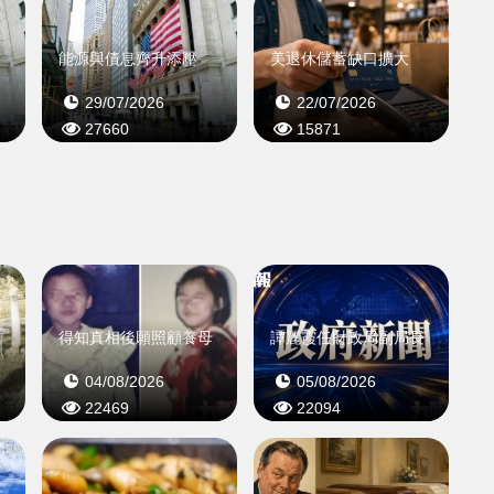
能源與債息齊升添壓
美退休儲蓄缺口擴大
29/07/2026
22/07/2026
27660
15871
月
得知真相後願照顧養母
譚麗霞任財政局副局長
04/08/2026
05/08/2026
22469
22094