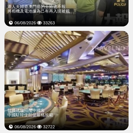
​港人夫婦遊澳門搭的士拾遺不報
將相機及電池據為己有再入境被截
06/08/2026
33263
韓國賭場招攬中國客
中國駐韓使館促嚴格規範
06/08/2026
32722