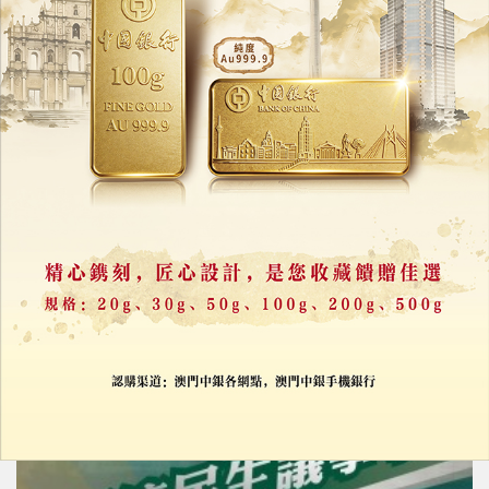
​橫琴民生：從“物理連接”到“化學反應”
讓融合發展紅利切實惠及琴澳居民
18/09/2025
41159