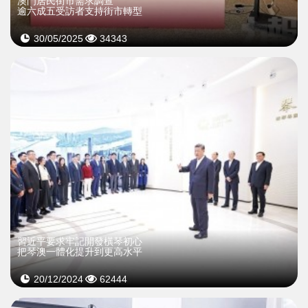
澳門居民街市需求調查
逾六成五受訪者支持街市轉型
30/05/2025
34343
習近平要求牢記開發橫琴初心
把琴澳一體化提升到更高水平
20/12/2024
62444