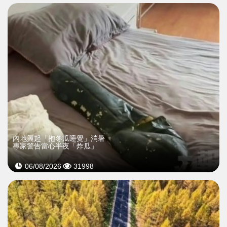
內地興起「抱冬瓜睡覺」消暑
專家警告當心半夜「炸瓜」
06/08/2026
31998