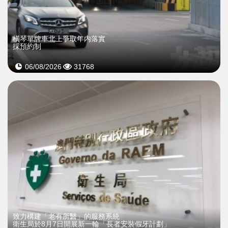
橫琴單牌車北上爭取年内落實
採預約制
06/08/2026
31768
致力構建「老有所醫」的服務系統
衛生局於8月7日開展新一輪「長者安裝假牙計劃」