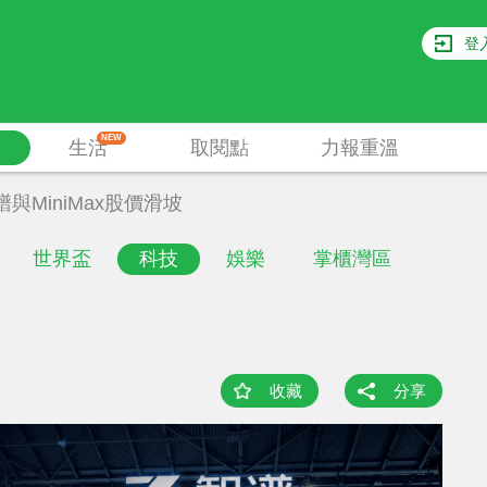
登
NEW
生活
取閱點
力報重溫
譜與MiniMax股價滑坡
世界盃
科技
娛樂
掌櫃灣區
收藏
分享