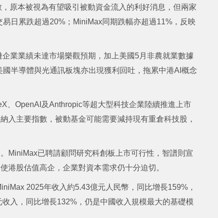
技指數，原本被視為有望吸引被動資金流入的利好消息，但兩家
累跌超過20%；MiniMax同期跌幅亦超過11%，反映
鏈企業業績未達市場樂觀預期，加上美國5月非農就業數據
國半導體與光通訊板塊亦出現獲利回吐，拖累中港AI概念
OpenAI及Anthropic等超大型科技企業陸續推進上市
速納入主要指數，被動基金可能需要減持現有重倉科技股，
MiniMax已聘請顧問研究科創板上市可行性，智譜則宣
即使港股估值高企，企業對資本需求仍十分迫切。
Max 2025年收入約5.43億元人民幣，同比增長159%，
元收入，同比增長132%，仍是中國收入規模最大的基礎模