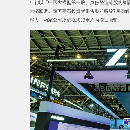
年初以「中國大模型第一股」身份登陸港股的智譜A（I2
大幅回調。隨著基石投資者限售股即將於7月初
壓力，兩家公司股價在短短兩周內接近腰斬。