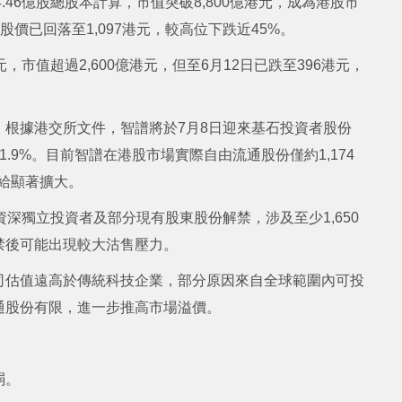
4.46億股總股本計算，市值突破8,800億港元，成為港股市
股價已回落至1,097港元，較高位下跌近45%。
港元，市值超過2,600億港元，但至6月12日已跌至396港元，
根據港交所文件，智譜將於7月8日迎來基石投資者股份
1.9%。目前智譜在港股市場實際自由流通股份僅約1,174
供給顯著擴大。
、領航資深獨立投資者及部分現有股東股份解禁，涉及至少1,650
禁後可能出現較大沽售壓力。
司估值遠高於傳統科技企業，部分原因來自全球範圍內可投
通股份有限，進一步推高市場溢價。
弱。