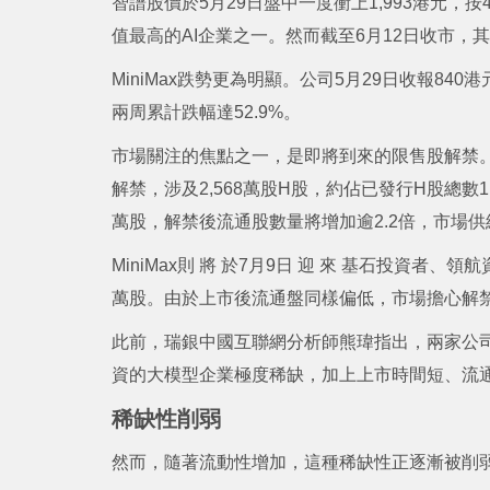
智譜股價於5月29日盤中一度衝上1,993港元，按
值最高的AI企業之一。然而截至6月12日收市，其
MiniMax跌勢更為明顯。公司5月29日收報840
兩周累計跌幅達52.9%。
市場關注的焦點之一，是即將到來的限售股解禁。
解禁，涉及2,568萬股H股，約佔已發行H股總數1
萬股，解禁後流通股數量將增加逾2.2倍，市場
MiniMax則 將 於7月9日 迎 來 基石投資者
萬股。由於上市後流通盤同樣偏低，市場擔心解
此前，瑞銀中國互聯網分析師熊瑋指出，兩家公
資的大模型企業極度稀缺，加上上市時間短、流
稀缺性削弱
然而，隨著流動性增加，這種稀缺性正逐漸被削