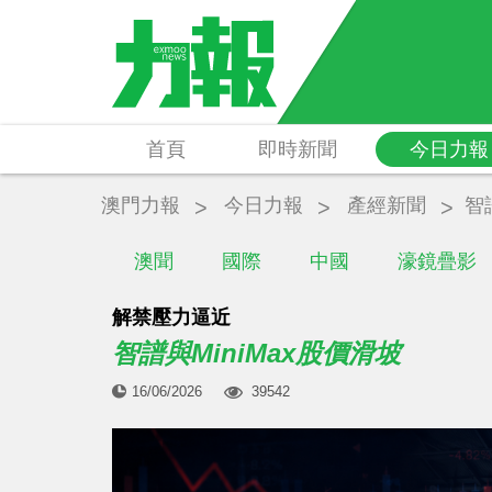
首頁
即時新聞
今日力報
澳門力報
今日力報
產經新聞
智
澳聞
國際
中國
濠鏡疊影
解禁壓力逼近
智譜與MiniMax股價滑坡
16/06/2026
39542