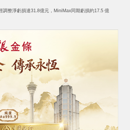
淨虧損達31.8億元，MiniMax同期虧損約17.5 億