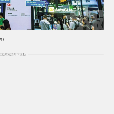
片）
] 內文未完請向下滾動