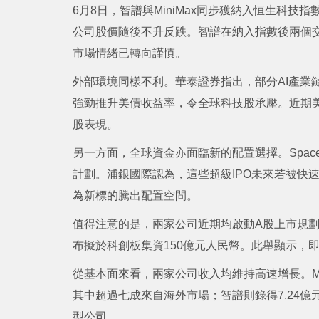
6月8日，智譜與MiniMax同步獲納入恒生科
公司股價隨後不升反跌。智譜在納入指數後兩個交易日
市場情緒已轉向謹慎。
外部環境同樣不利。華泰證券指出，部分AI產業
強勁推升美債收益率，令全球科技股承壓。近期美
股表現。
另一方面，全球資金亦面臨新的配置選擇。SpaceX、
計劃。浦銀國際認為，這些超級IPO未來若被快
為新標的騰出配置空間。
值得注意的是，兩家公司近期均啟動A股上市規劃。
布擬於科創板集資150億元人民幣。此舉顯示，
從基本面來看，兩家公司收入均維持高速增長。Mini
其中超過七成來自海外市場；智譜則錄得7.24億
型公司。