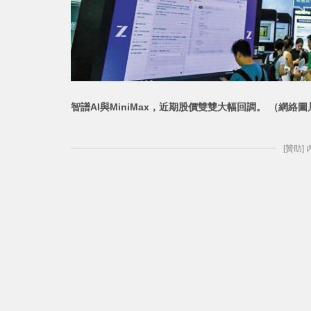
智譜AI與MiniMax，近期股價雙雙大幅回調。 （網絡圖
[贊助