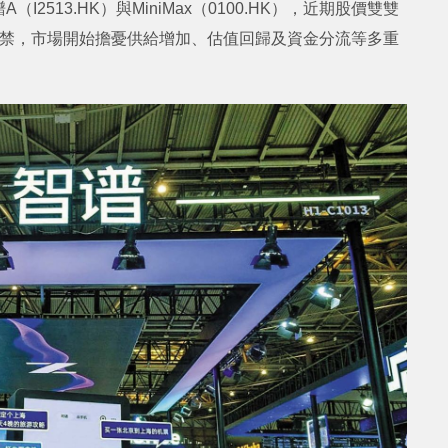
513.HK）與MiniMax（0100.HK），近期股價雙雙
解禁，市場開始擔憂供給增加、估值回歸及資金分流等多重