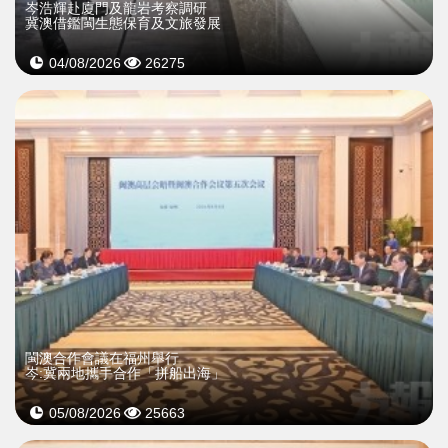
岑浩輝赴廈門及龍岩考察調研
冀澳借鑑閩生態保育及文旅發展
04/08/2026
26275
閩澳合作會議在福州舉行
岑:冀兩地攜手合作「拼船出海」
05/08/2026
25663