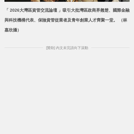
「 2026大灣區資管交流論壇 」吸引大批灣區政商界翹楚、國際金融
與科技機構代表、保險資管從業者及青年創業人才
齊聚一堂。 （林
嘉欣攝）
[贊助] 內文未完請向下滾動