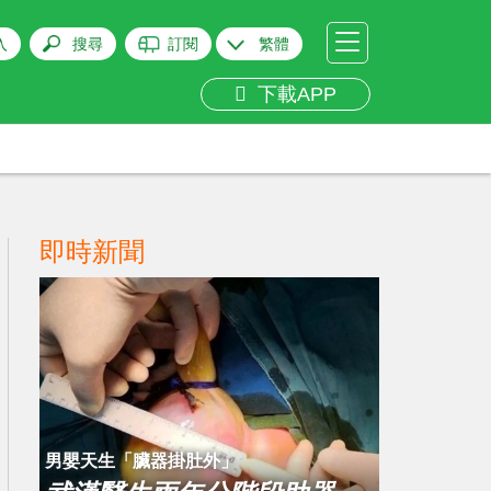
入
搜尋
訂閱
繁體
下載APP
即時新聞
男嬰天生「臟器掛肚外」