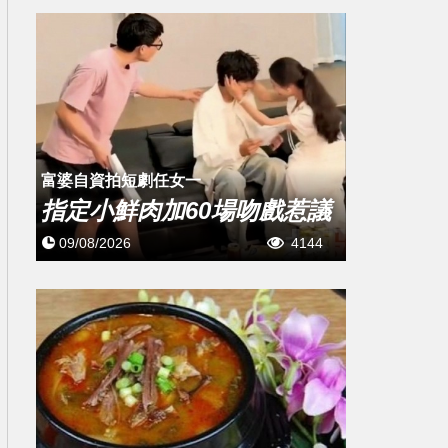
富婆自資拍短劇任女一
指定小鮮肉加60場吻戲惹議
09/08/2026
4144