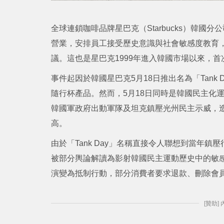
全球連鎖咖啡品牌星巴克（Starbucks）韓國分
營業，安排員工接受歷史意識與社會敏感度教育，以
議。這也是星巴克1999年進入韓國市場以來，
事件起因於韓國星巴克5月18日推出名為「Tank
隨行杯產品。然而，5月18日同時是韓國民主化運
韓國軍政府出動軍隊及坦克鎮壓光州民主示威，造
高。
由於「Tank Day」名稱直接令人聯想到當年鎮
被部分輿論解讀為影射韓國民主運動歷史中的敏
演變為抵制行動，部分消費者要求退款、刪除會
[贊助