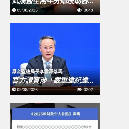
武漢醫生兩年分階段助器...
09/08/2026
3048
原金監總局長李雲澤落馬
官方證實涉「嚴重違紀違...
09/08/2026
3202