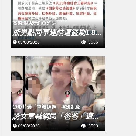
高溫津貼變釣魚陷阱
浙男點同事連結遭盜刷1,8...
09/08/2026
3565
短影片爆「單親媽媽」擦邊亂象
誘女童喊網民「爸爸」遭...
09/08/2026
3590