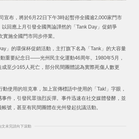
公司宣布，將於6月22日下午3時起暫停全國逾2,000家門市
回應上月引發全國輿論譁然的「Tank Day」促銷爭
首次實施全國門市同步停業。
 Day」的環保杯促銷活動，主打旗下名為「Tank」的大容量
動重要紀念日——光州民主化運動46周年。1980年5月，
成至少165人死亡，部分民間團體認為實際死傷人數更
壓行動使用的坦克車，加上宣傳標語中使用的「Tak!」字眼，
感事件，引發民眾強烈反彈。事件迅速在社交媒體發酵，並
員帳號，甚至有民間團體在光州發起抗議活動。
] 內文未完請向下滾動