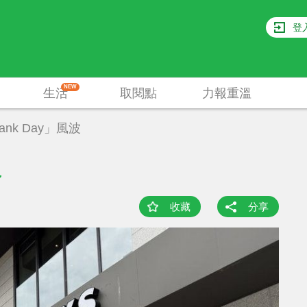
登
NEW
生活
取閱點
力報重溫
nk Day」風波
收藏
分享