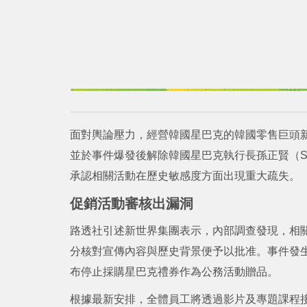
面對輿論壓力，經營韓國星巴克的韓國零售巨頭新世界
並於事件爆發後解除韓國星巴克執行長孫正賢（Son
承認相關活動在歷史敏感度方面出現重大疏失。
促銷活動審核出漏洞
路透社引述新世界集團表示，內部調查發現，相
分核對宣傳內容與歷史背景便予以批准。事件發
布停止採購星巴克禮券作為公務活動贈品。
根據最新安排，全體員工將透過影片及專題課程