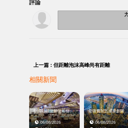
評論
上一篇 : 但距離泡沫高峰尚有距離
相關新聞
中國駐韓使館促嚴格規範
憂徵費加五成重創賭場盈
06/08/2026
06/08/2026