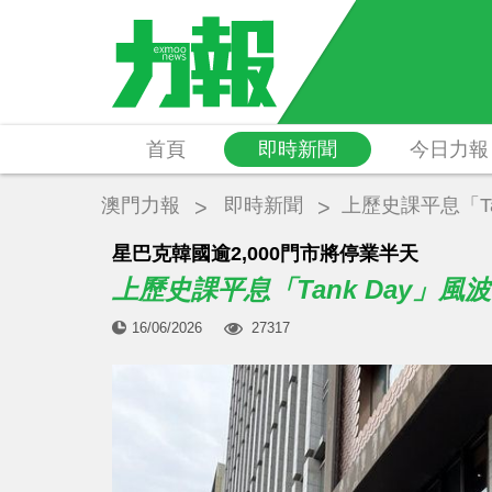
首頁
即時新聞
今日力報
澳門力報
即時新聞
上歷史課平息「Ta
星巴克韓國逾2,000門市將停業半天
上歷史課平息「Tank Day」風波
16/06/2026
27317