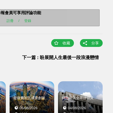
力報會員可享用評論功能
註冊
/
登錄
收藏
分享
下一篇 : 盼展開人生最後一段浪漫戀情
利
憂徵費加五成重創賭場盈利
轉向加入全球增持黃金潮
05/08/2026
04/08/2026