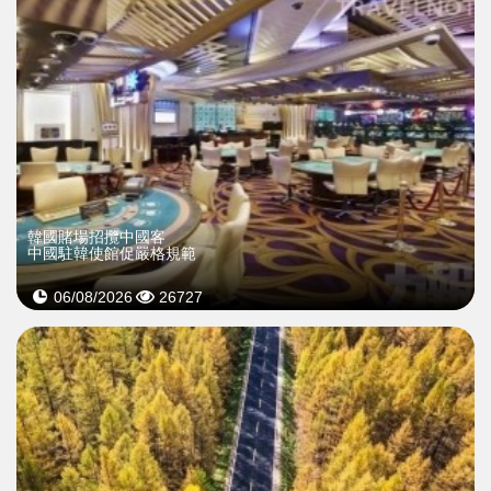
韓國賭場招攬中國客
中國駐韓使館促嚴格規範
06/08/2026
26727