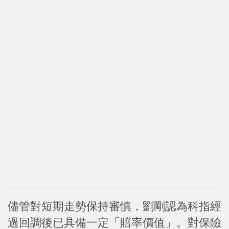
儘管對短期走勢保持審慎，劉剛認為科指經
過回調後已具備一定「賠率價值」。對保險