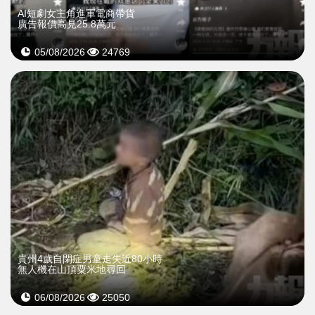
AI短劇女主角進軍電商帶貨
廣告報價高見25.8萬元
05/08/2026
24769
貴州4歲自閉症男童走失近80小時
無人機在山頂粟米地尋回
06/08/2026
25050