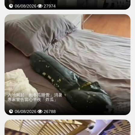
06/08/2026
27974
內地興起「抱冬瓜睡覺」消暑
專家警告當心半夜「炸瓜」
06/08/2026
26788