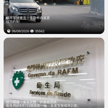
橫琴單牌車北上爭取年内落實
採預約制
06/08/2026
35562
致力構建「老有所醫」的服務系統
衛生局於8月7日開展新一輪「長者安裝假牙計劃」