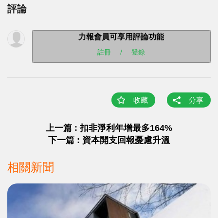
評論
力報會員可享用評論功能
註冊
/
登錄
收藏
分享
上一篇 : 扣非淨利年增最多164%
下一篇 : 資本開支回報憂慮升溫
相關新聞