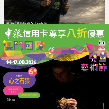
機構稱英偉達變身「AI央行」
背書逾7萬億美元AI債務雪球
08/07/2026
15457
AI基建公司改寫科技股版圖