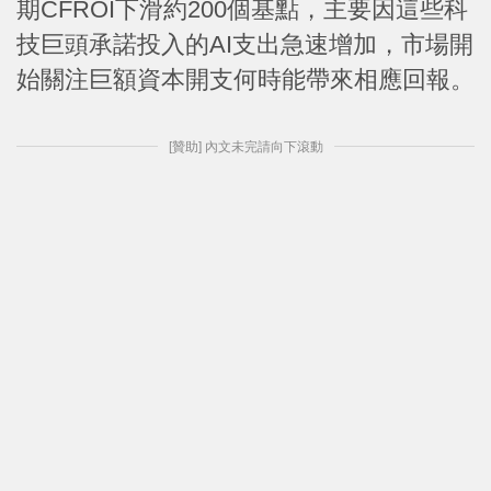
期CFROI下滑約200個基點，主要因這些科
技巨頭承諾投入的AI支出急速增加，市場開
始關注巨額資本開支何時能帶來相應回報。
[贊助] 內文未完請向下滾動