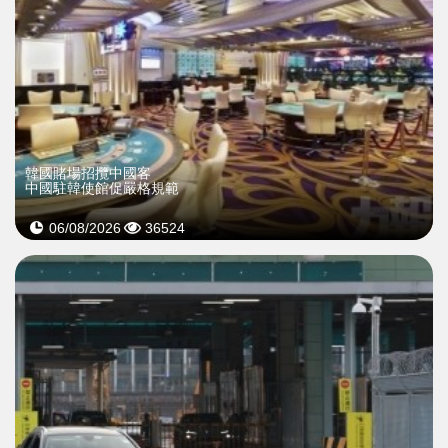
韓國賭場招攬中國客
中國駐韓使館促嚴格規範
06/08/2026
36524