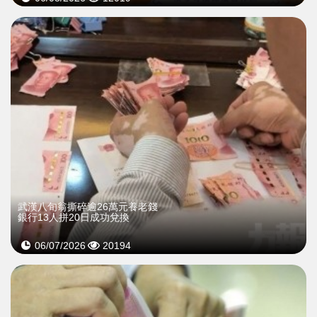
武漢八旬翁撕碎逾26萬元養老錢
銀行13人拼20日成功兌換
06/07/2026
20194