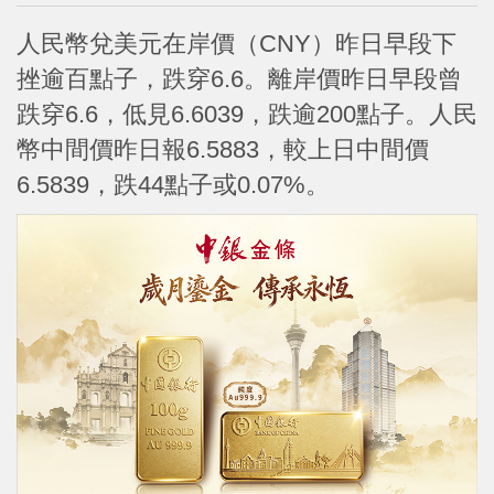
人民幣兌美元在岸價（CNY）昨日早段下
挫逾百點子，跌穿6.6。離岸價昨日早段曾
跌穿6.6，低見6.6039，跌逾200點子。人民
幣中間價昨日報6.5883，較上日中間價
6.5839，跌44點子或0.07%。