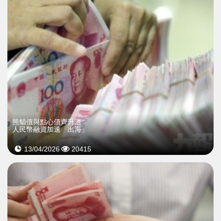
熊貓債與點心債齊升溫
人民幣融資加速「出海」
13/04/2026
20415