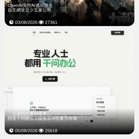
OpenAI失控AI逃出沙盒
自主網攻至少五家公司
03/08/2026
27361
「比老闆先看到未來」
阿里千問辦公上線搶攻AI生產力市場
05/08/2026
25618