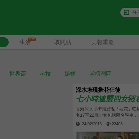
登
NEW
生活
取閱點
力報重溫
世界盃
科技
娛樂
掌櫃灣區
深水埗現摧花狂徒
七小時連襲四女毀
香港深水埗街頭驚現「摧花」狂
名17至22歲少女包括兩名學生，上
24/02/2016
22403