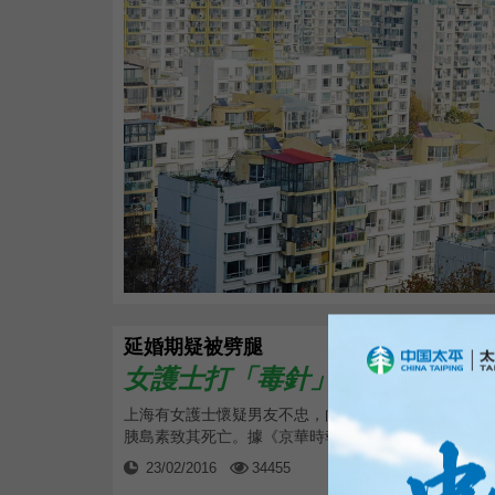
延婚期疑被劈腿
女護士打「毒針」殺...
上海有女護士懷疑男友不忠，向他注射
胰島素致其死亡。據《京華時報》報道...
23/02/2016
34455