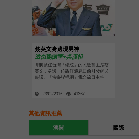
蔡英文身邊現男神
激似劉德華+吳彥祖
即將就任台灣「總統」的民進黨主席蔡
英文，身邊一位靚仔隨扈日前引發網民
熱議。「快樂聯播網」電台節目主持
23/02/2016
41367
其他資訊推薦
澳聞
國際