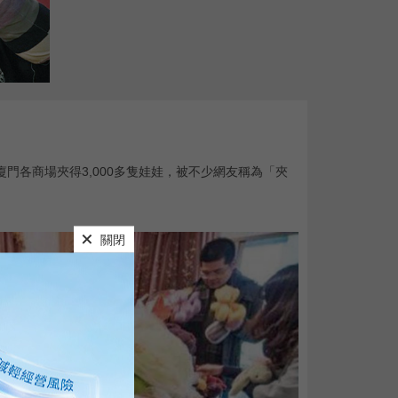
廈門各商場夾得3,000多隻娃娃，被不少網友稱為「夾