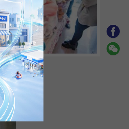
落網
土民主
警...