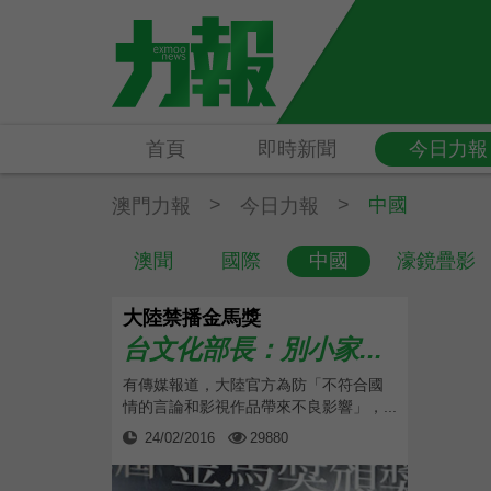
首頁
即時新聞
今日力報
>
>
中國
澳門力報
今日力報
澳聞
國際
中國
濠鏡疊影
大陸禁播金馬獎
台文化部長：別小家...
有傳媒報道，大陸官方為防「不符合國
情的言論和影視作品帶來不良影響」，...
24/02/2016
29880