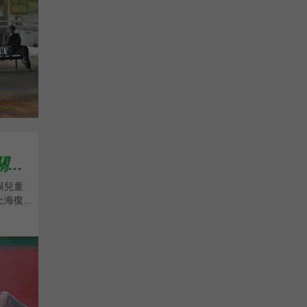
..
與兒童
復...