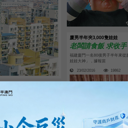
廈男半年夾3,000隻娃娃
老闆請食飯 求收手
福建廈門一名80後男子半年來從
娃娃大神」，據報當
23/02/2016
19862