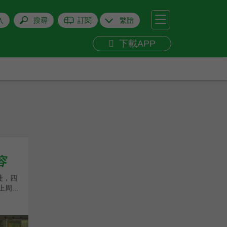
+
關閉
入
搜尋
訂閱
繁體
下載APP
容
徒，四
周...