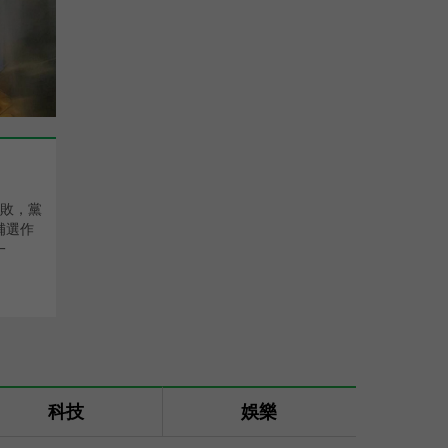
慘敗，黨
補選作
一
科技
娛樂