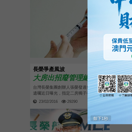
長榮爭產風波
大房出招廢管理總部
台灣長榮集團創辦人張榮發過世後，其
遺囑近日曝光，指定二房獨子張國煒出...
23/02/2016
29290