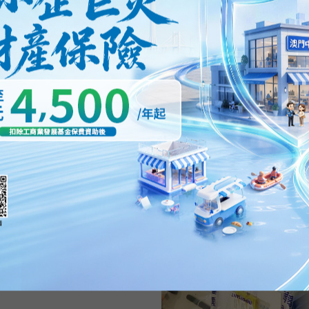
「本民」前召集人黃台仰
藏身處起炸彈原料
香港旺角暴亂中的關鍵人物、本
前線前召集人黃台仰前日下午被捕，
23/02/2016
29685