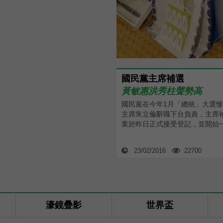
國民黨主席補選
黃敏惠洪秀柱聲勢高
國民黨在今年1月「總統」大選
主席朱立倫辭職下台負責，主席
業於昨日正式接受登記，並開始
23/02/2016
22700
濠鏡疊影
世界盃