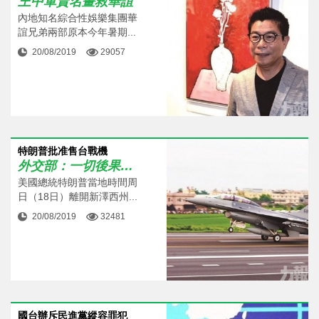
王中軍賣名畫救華誼
內地知名綜合性娛樂集團華
誼兄弟兩部原本今年暑期...
20/08/2019
29057
特朗普批准售台戰機
外交部：一切後果由美承擔
美國總統特朗普當地時間周
日（18日）離開新澤西州...
20/08/2019
32481
國台辦斥民進黨縱容罪犯