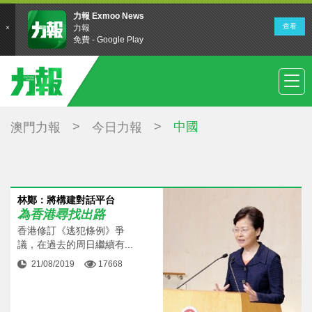
>
>
中國
澳門力報
今日力報
林鄭：將構建對話平台
為香港尋找出路
香港修訂《逃犯條例》爭
議，在過去的周日繼續有...
21/08/2019
17668