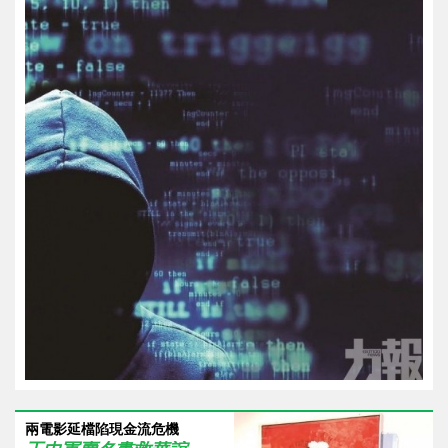
兩電影延檔陷現金流危機