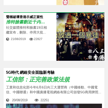
聲稱破壞香港示威正當性
推特臉書刪近千內地帳號
社交媒體推特和臉書19日相
繼宣布，刪除、停用大批...
21/08/2019
22827
5G時代 網絡安全面臨新考驗
工信部：正完善政策法規
工業和信息化部今年6月6日向三大運營商（中國移動、中國電
信、中國聯通）和中國廣播電視網絡有限公司頒發5G商用牌照...
20/08/2019
22251