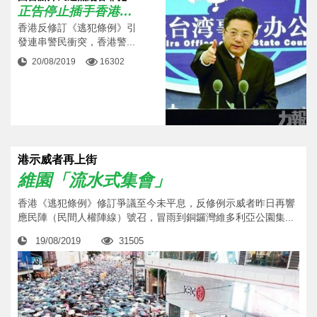
正告停止插手香港事務
香港反修訂《逃犯條例》引
發連串警民衝突，香港警...
20/08/2019
16302
港示威者再上街
維園「流水式集會」
香港《逃犯條例》修訂爭議至今未平息，反修例示威者昨日再響
應民陣（民間人權陣線）號召，冒雨到銅鑼灣維多利亞公園集...
19/08/2019
31505