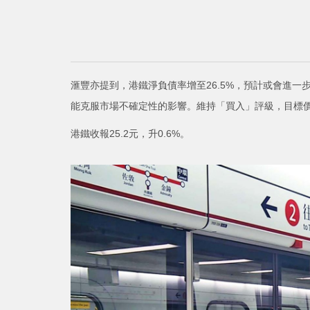
滙豐亦提到，港鐵淨負債率增至26.5%，預計或會進
能克服市場不確定性的影響。維持「買入」評級，目標價
港鐵收報25.2元，升0.6%。