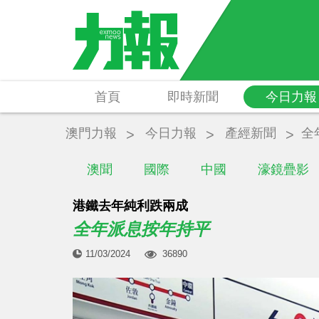
首頁
即時新聞
今日力報
澳門力報
今日力報
產經新聞
全
澳聞
國際
中國
濠鏡疊影
港鐵去年純利跌兩成
全年派息按年持平
11/03/2024
36890