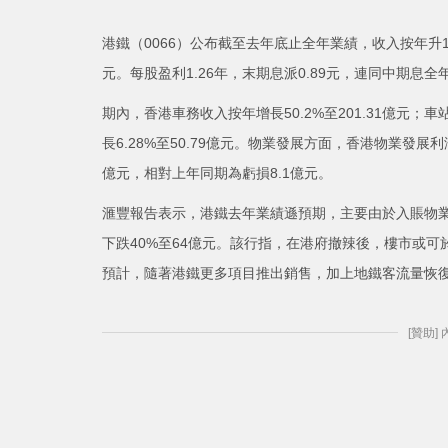
港鐵（0066）公布截至去年底止全年業績，收入按年升19.
元。每股盈利1.26年，末期息派0.89元，連同中期息全
期內，香港車務收入按年增長50.2%至201.31億元；車
長6.28%至50.79億元。物業發展方面，香港物業發展利
億元，相對上年同期為虧損8.1億元。
滙豐報告表示，港鐵去年業績遜預期，主要由於入賬物
下跌40%至64億元。該行指，在港府撤辣後，樓市或
預計，隨著港鐵更多項目推出銷售，加上地鐵客流量恢
[贊助