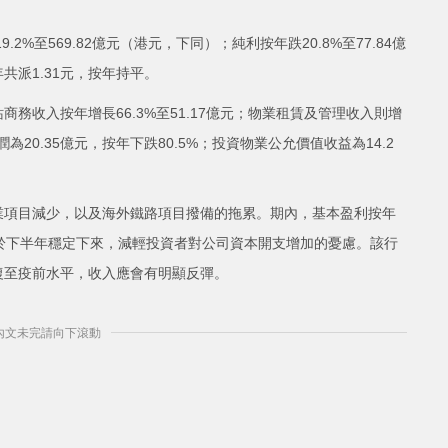
2%至569.82億元（港元，下同）；純利按年跌20.8%至77.84億
年共派1.31元，按年持平。
站商務收入按年增長66.3%至51.17億元；物業租賃及管理收入則增
潤為20.35億元，按年下跌80.5%；投資物業公允價值收益為14.2
業項目減少，以及海外鐵路項目撥備的拖累。期內，基本盈利按年
可於下半年穩定下來，減輕投資者對公司資本開支增加的憂慮。該行
復至疫前水平，收入應會有明顯反彈。
] 內文未完請向下滾動