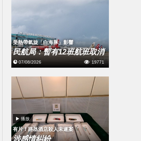
受熱帶氣旋「白海豚」影響
民航局：暫有12班航班取消
07/08/2026
19771
播放
有片！路氹酒店殺人未遂案
涉感情糾紛