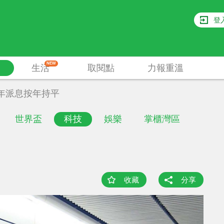
登
NEW
生活
取閱點
力報重溫
年派息按年持平
世界盃
科技
娛樂
掌櫃灣區
收藏
分享