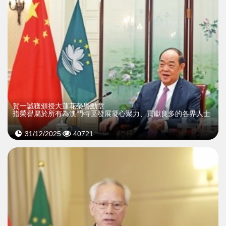
賀一誠獲頒授大蓮花榮譽勳章
指榮譽屬於所有為澳門特區發展凝心聚力、貢獻良多的各界人士
31/12/2025
40721