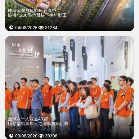
珠海金灣擬建84班新高中
提供4,200學位最快下半年動工
04/08/2026
31264
全球六千人競逐40席
橫琴啟動青年人才灣區實踐計劃
03/08/2026
30308