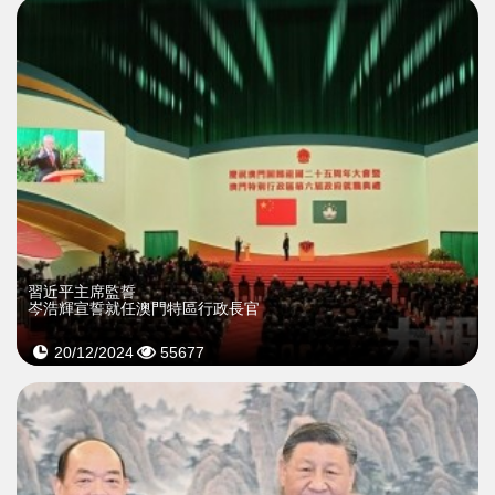
習近平主席監誓
岑浩輝宣誓就任澳門特區行政長官
20/12/2024
55677