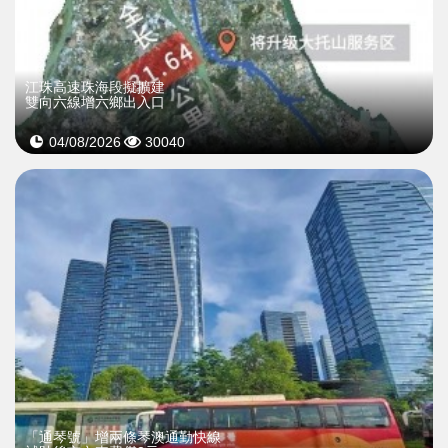
江珠高速珠海段擬擴建
雙向六線增六鄉出入口
04/08/2026
30040
「通琴號」增兩條琴澳通勤快線