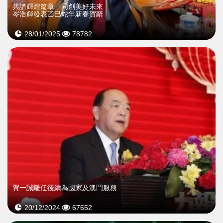
共譜輝煌篇章 同創美好未來
岑浩輝發表乙巳蛇年新春賀辭
28/01/2025
78782
賀一誠離任後續為國家及澳門服務
20/12/2024
67652