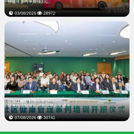
補貼後市內車費僅3元
03/08/2026
28972
從隔江相望到雙向奔赴
琴澳跨境醫療如何實現雙向互通？
07/08/2026
30741