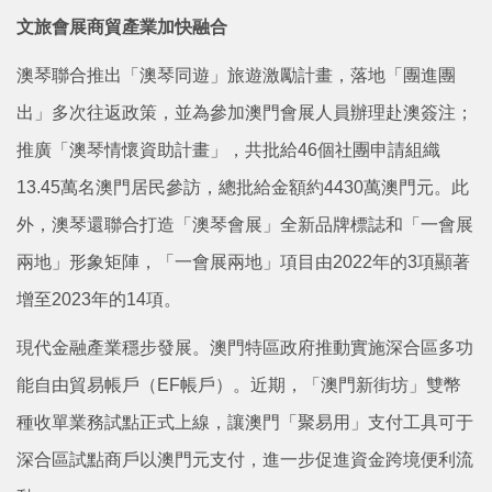
文旅會展商貿產業加快融合
澳琴聯合推出「澳琴同遊」旅遊激勵計畫，落地「團進團
出」多次往返政策，並為參加澳門會展人員辦理赴澳簽注；
推廣「澳琴情懷資助計畫」，共批給46個社團申請組織
13.45萬名澳門居民參訪，總批給金額約4430萬澳門元。此
外，澳琴還聯合打造「澳琴會展」全新品牌標誌和「一會展
兩地」形象矩陣，「一會展兩地」項目由2022年的3項顯著
增至2023年的14項。
現代金融產業穩步發展。澳門特區政府推動實施深合區多功
能自由貿易帳戶（EF帳戶）。近期，「澳門新街坊」雙幣
種收單業務試點正式上線，讓澳門「聚易用」支付工具可于
深合區試點商戶以澳門元支付，進一步促進資金跨境便利流