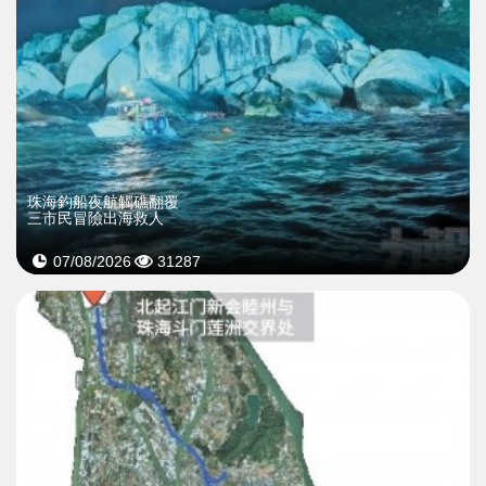
珠海釣船夜航觸礁翻覆
三市民冒險出海救人
07/08/2026
31287