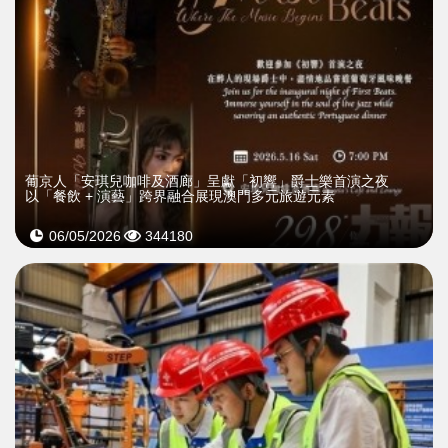
葡京人「安琪兒咖啡及酒廊」呈獻「初響」爵士樂首演之夜
以「餐飲 + 演藝」跨界融合展現澳門多元旅遊元素
06/05/2026
344180