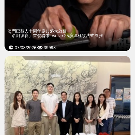
澳門巴黎人十周年慶典盛大啟幕
「名廚臻宴」首發聯乘Twelve 25演繹極致法式風雅
07/08/2026
39998