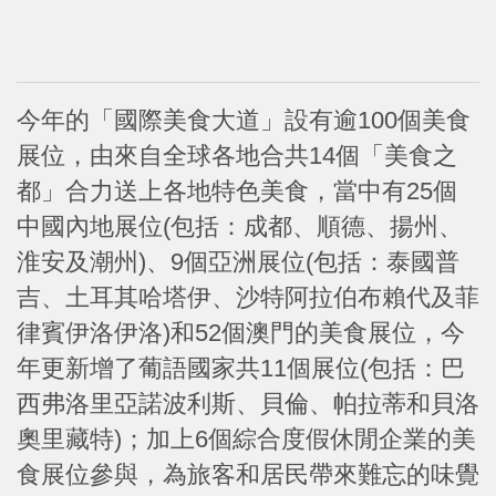
今年的「國際美食大道」設有逾100個美食
展位，由來自全球各地合共14個「美食之
都」合力送上各地特色美食，當中有25個
中國內地展位(包括：成都、順德、揚州、
淮安及潮州)、9個亞洲展位(包括：泰國普
吉、土耳其哈塔伊、沙特阿拉伯布賴代及菲
律賓伊洛伊洛)和52個澳門的美食展位，今
年更新增了葡語國家共11個展位(包括：巴
西弗洛里亞諾波利斯、貝倫、帕拉蒂和貝洛
奧里藏特)；加上6個綜合度假休閒企業的美
食展位參與，為旅客和居民帶來難忘的味覺