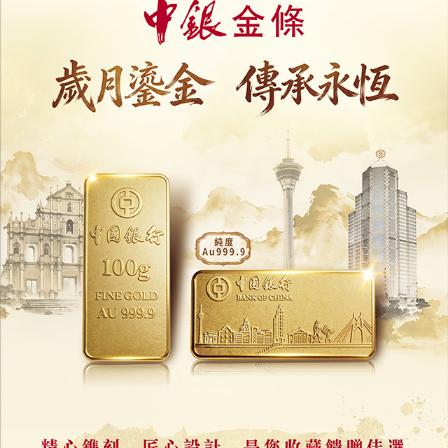
相關新聞
中國烹飪協會撤銷「烹飪大師」
「美食之都」等稱號一併作廢
05/08/2026
17958