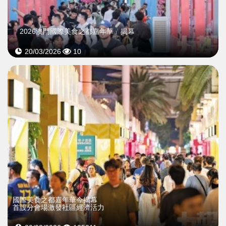
「2026澳門國際美食之都嘉年華」揭幕
20/03/2026
10
>
國際美食之都嘉年華今揭幕
首設分會場激發社區經濟活力