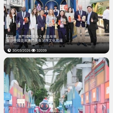
賦能 「澳門國際美食之都嘉年華」
金沙中國盡展澳門美食深厚文化底蘊
30/03/2026
32039