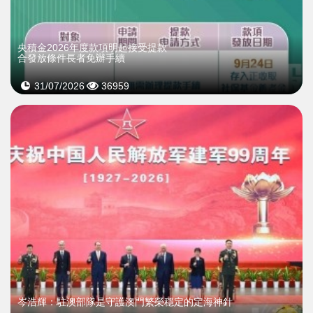
央積金2026年度款項明起接受提款
合發放條件長者免辦手續
31/07/2026
36959
岑浩輝：駐澳部隊是守護澳門繁榮穩定的定海神針