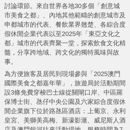
討論環節。來自世界各地30多個「創意城
市美食之都」、內地其他範疇的創意城市及
申都城市的代表、餐飲業界翹楚、各綜合度
假休閒企業代表以至2025年「東亞文化之
都」城市的代表齊聚一堂，探索飲食文化精
髓，分享跨地域、跨文化的獨特風味與故
事。
為方便旅客及居民到現場參與「2025澳門
國際美食之都嘉年華」，旅遊局於活動期間
設3條免費穿梭巴士線從關閘口岸、中區羅
保博士街、氹仔中央公園及六家綜合度假休
閒企業旗下位於路氹區酒店：上葡京、永利
皇宮、美獅美高梅、新濠影滙、威尼斯人酒
店及澳門銀河往來活動場地。服務時間為7