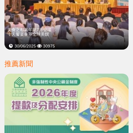
美食之都嘉年華7月登場
十天饗宴薈萃全球美饌
30/06/2025
30975
推薦新聞