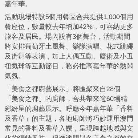
嘉年華。
活動現場特設5個用餐區合共提供1,000個用
餐座位，數量較去年增加42%，可容納更多
旅客及居民。場內設有3個舞台，活動期間
將安排葡萄牙土風舞、樂隊演唱、花式跳繩
及街舞等表演，加上人偶互動、魔術及小丑
扭氣球等互動節目，務必推高嘉年華的熱鬧
氣氛。
「美食之都廚藝展示」將匯聚來自28個
「美食之都」的廚師，合共帶來逾60場精
彩紛呈的廚藝展示。呼應今年嘉年華「香料
及香草」的主題，各地廚師將巧妙運用澳門
常見的香料及香草入饌，呈現跨越地域與文