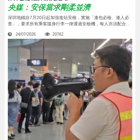
央媒：安保當求剛柔並濟
深圳地鐵自7月20日起加強進站安檢，實施「逢包必檢、逢人必
查」，要求所有乘客隨身行李一律通過安檢機，每人亦須配合...
24/07/2026
20762