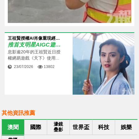
王祖賢授權AI肖像重現經典形象
推首支明星AIGC遊戲廣告
息影逾20年的王祖賢近日授
權網易遊戲《天下》使用...
23/07/2026
13802
其他資訊推薦
濠鏡
澳聞
國際
世界盃
科技
娛樂
疊影