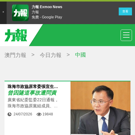
>
>
中國
澳門力報
今日力報
珠海市政協原常委張宜生被查
曾因隧道事故遭問責
廣東省紀委監委22日通報，
珠海市政協原黨組成員、...
24/07/2026
19848