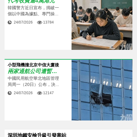
代考收費逾4萬港元
韓國警方近日宣布，搗破一
個以中國為據點、專門操...
24/07/2026
13784
小型飛機撞北京中信大廈後
兩家通航公司遭暫停營業
中國民用航空華北地區管理
局周一（20日）公布，決...
24/07/2026
12147
深圳地鐵安檢升級引發塞站