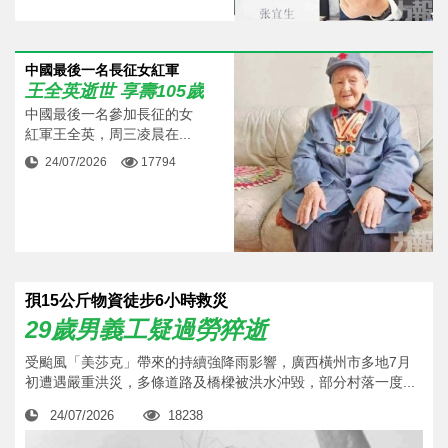
中國最後一名長征女紅軍
王全英逝世 享壽105歲
中國最後一名參加長征的女
紅軍王全英，周三凌晨在...
24/07/2026
17794
孭15公斤物資徒步6小時救災
29歲男義工疑過勞猝逝
受颱風「美莎克」帶來的持續強降雨影響，廣西橫州市多地7月
初遭遇嚴重洪災，多條道路及橋樑被洪水沖毀，部分村落一度...
24/07/2026
18238