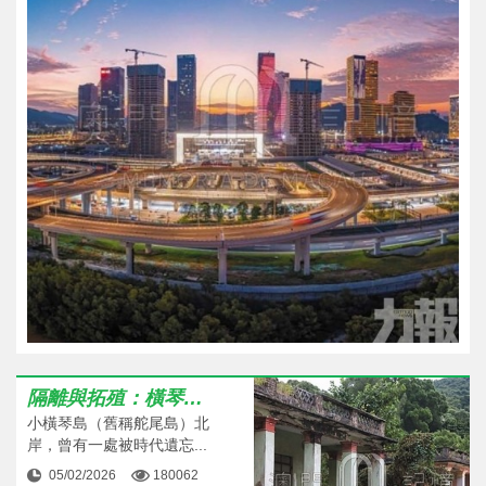
隔離與拓殖：橫琴白沙欄的管治權之爭
小橫琴島（舊稱舵尾島）北
岸，曾有一處被時代遺忘...
05/02/2026
180062