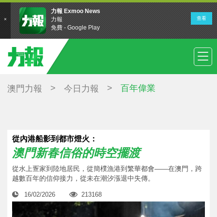
>
>
百年偉業
澳門力報
今日力報
從內港船影到都市燈火：
澳門新春信俗的時空擺渡
從水上疍家到陸地居民，從簡樸漁港到繁華都會——在澳門，跨
越數百年的信仰接力，從未在潮汐漲退中失傳。
16/02/2026
213168