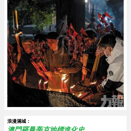
浪漫滿城：
澳門羅曼蒂克地標進化史