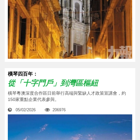
橫琴四百年：
從「十字門戶」到灣區樞紐
橫琴粵澳深度合作區日前舉行高端與緊缺人才政策宣講會，約
150家重點企業代表參與。
05/02/2026
206976