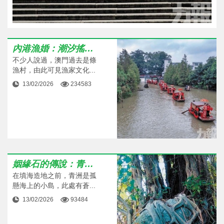
內港漁婚：潮汐搖曳的古樸盟誓
不少人說過，澳門過去是條
漁村，由此可見漁家文化...
13/02/2026
234583
姻緣石的傳說：青洲煙雨間的永固盟誓
在填海造地之前，青洲是孤
懸海上的小島，此處有蒼...
13/02/2026
93484