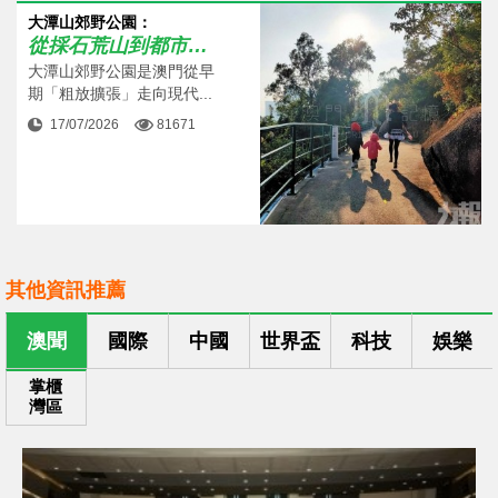
大潭山郊野公園：
從採石荒山到都市生態空間
大潭山郊野公園是澳門從早
期「粗放擴張」走向現代...
17/07/2026
81671
其他資訊推薦
澳聞
國際
中國
世界盃
科技
娛樂
掌櫃
灣區