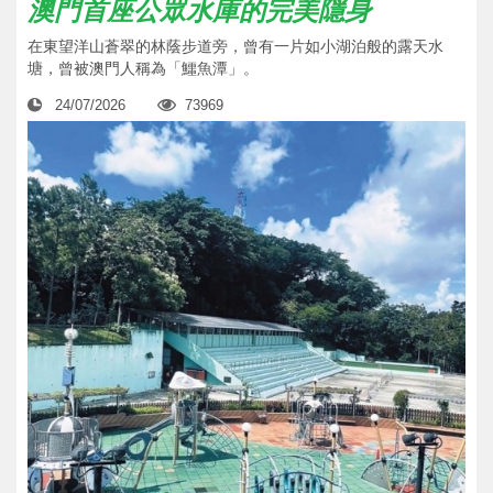
澳門首座公眾水庫的完美隱身
在東望洋山蒼翠的林蔭步道旁，曾有一片如小湖泊般的露天水
塘，曾被澳門人稱為「鱷魚潭」。
24/07/2026
73969