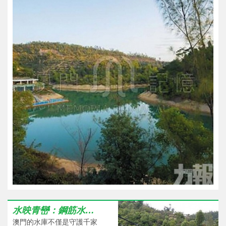
水映青巒：鋼筋水泥間的水庫公園
澳門的水庫不僅是守護千家