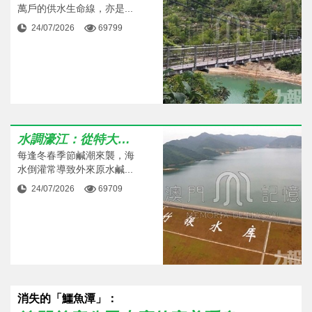
萬戶的供水生命線，亦是...
24/07/2026
69799
水調濠江：從特大鹹潮到跨界清流
每逢冬春季節鹹潮來襲，海
水倒灌常導致外來原水鹹...
24/07/2026
69709
消失的「鱷魚潭」：