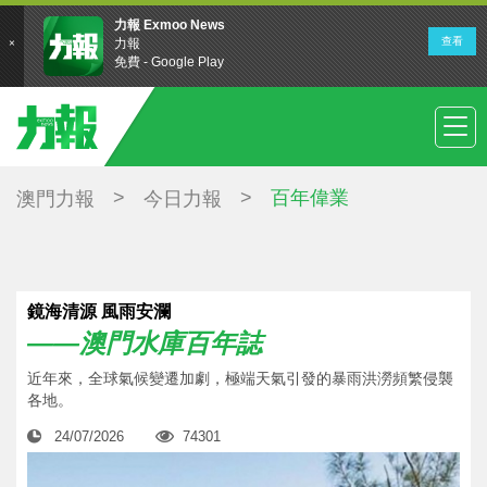
>
>
百年偉業
澳門力報
今日力報
鏡海清源 風雨安瀾
——澳門水庫百年誌
近年來，全球氣候變遷加劇，極端天氣引發的暴雨洪澇頻繁侵襲
各地。
24/07/2026
74301