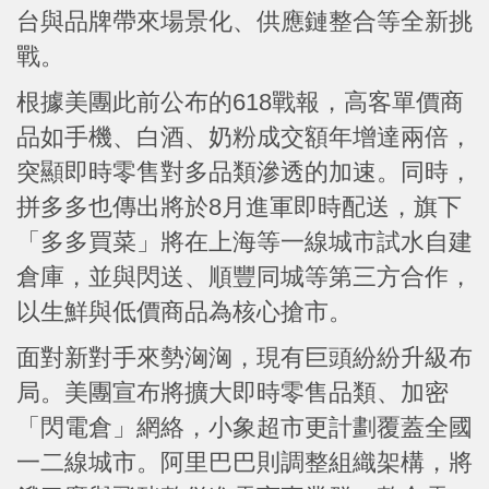
台與品牌帶來場景化、供應鏈整合等全新挑
戰。
根據美團此前公布的618戰報，高客單價商
品如手機、白酒、奶粉成交額年增達兩倍，
突顯即時零售對多品類滲透的加速。同時，
拼多多也傳出將於8月進軍即時配送，旗下
「多多買菜」將在上海等一線城市試水自建
倉庫，並與閃送、順豐同城等第三方合作，
以生鮮與低價商品為核心搶市。
面對新對手來勢洶洶，現有巨頭紛紛升級布
局。美團宣布將擴大即時零售品類、加密
「閃電倉」網絡，小象超市更計劃覆蓋全國
一二線城市。阿里巴巴則調整組織架構，將