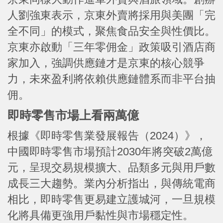
人劉強東表示，京東外賣將採用與美團「完
全不同」的模式，聚焦食品安全與性價比。
京東亦啟動「三年零佣金」政策吸引酒店商
家加入，強調供應鏈才是京東的核心競爭
力，未來盈利將依賴供應鏈體系而非平台抽
佣。
即時零售市場上看兩萬億
根據《即時零售業發展報告（2024）》，
中國即時零售市場預計2030年將突破2萬億
元，呈現交易規模擴大、品類多元與用戶數
成長三大趨勢。業內分析指出，與傳統電商
相比，即時零售更易建立護城河，一旦規模
化將具備更強用戶黏性與市場穩定性。