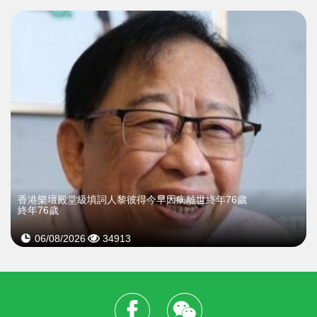
​香港樂壇殿堂級填詞人黎彼得今早因病離世終年76歲
終年76歲
06/08/2026
34913