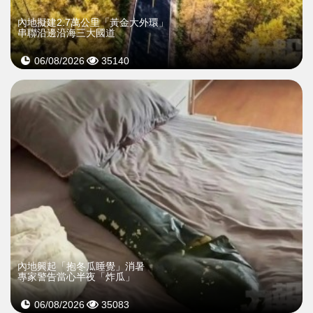
內地擬建2.7萬公里「黃金大外環」
串聯沿邊沿海三大國道
06/08/2026
35140
內地興起「抱冬瓜睡覺」消暑
專家警告當心半夜「炸瓜」
06/08/2026
35083