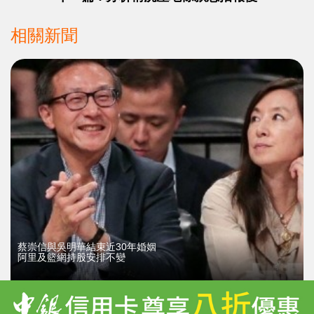
相關新聞
蔡崇信與吳明華結束近30年婚姻
阿里及籃網持股安排不變
02/08/2026
16370