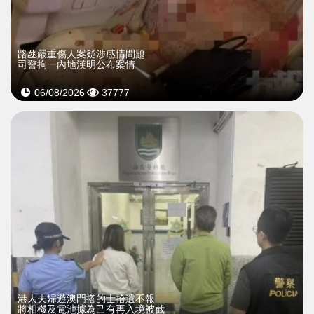
​路氹嚴重傷人案疑涉感情問題
司警拘一內地漢明公布案情
06/08/2026
37777
​港人夫婦遊澳門搭的士拾遺不報
將相機及電池據為己有再入境被截