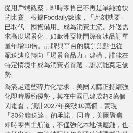
從用戶端觀察，即時零售已不再是單純搶快
的比賽。根據Foodaily數據，「此刻就要」
已取代「囤貨備用」成為消費主流。外送需
求高度場景化，如歐洲盃期間深夜冰品訂單
量年增10倍。品牌與平台的競爭焦點也從
配送速度轉向「場景商品力」建構，誰能在
特定情境中成為消費者首選，誰就能奠定優
勢。
為滿足這些碎片化需求，美團閃購正持續強
化即時履約優勢，其在中國已建成超3萬個
閃電倉，預計2027年突破10萬個，實現
「30分鐘送達」的承諾。同時，美團聚焦
即時零售主航道，不僅強化本地供應鏈，也