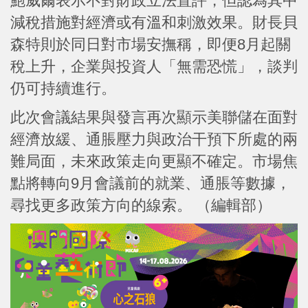
鮑威爾表示不對財政立法置評，但認為其中
減稅措施對經濟或有溫和刺激效果。財長貝
森特則於同日對市場安撫稱，即便8月起關
稅上升，企業與投資人「無需恐慌」，談判
仍可持續進行。
此次會議結果與發言再次顯示美聯儲在面對
經濟放緩、通脹壓力與政治干預下所處的兩
難局面，未來政策走向更顯不確定。市場焦
點將轉向9月會議前的就業、通脹等數據，
尋找更多政策方向的線索。 （編輯部）