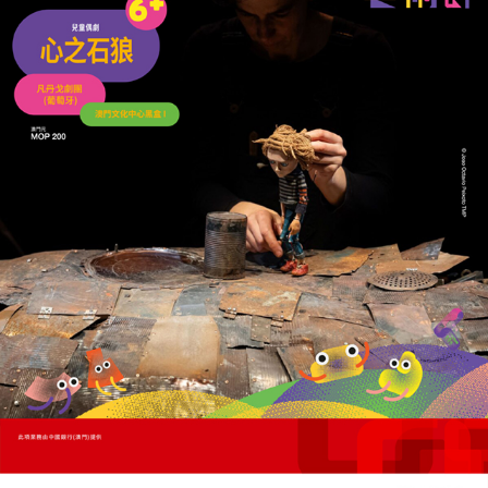
02/08/2026
13749
美聯儲按兵不動引爆債市
長債息創19年高道指瀉逾千點
31/07/2026
37972