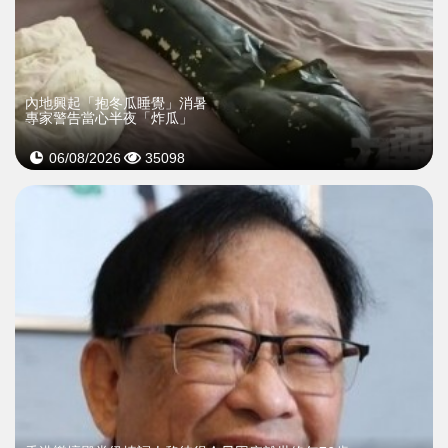
內地興起「抱冬瓜睡覺」消暑
專家警告當心半夜「炸瓜」
06/08/2026
35098