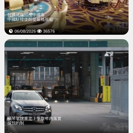
韓國賭場招攬中國客
中國駐韓使館促嚴格規範
06/08/2026
36576
橫琴單牌車北上爭取年内落實
採預約制