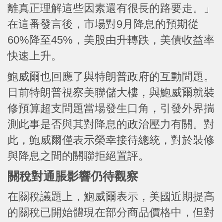
離真正理解這些因素還有很長的路要走。」
在這番發言後，市場對9月降息的預期從
60%降至45%，美股由升轉跌，美債收益率
快速上升。
鮑威爾也回應了與特朗普政府的互動問題。
日前特朗普視察美聯儲大樓，與鮑威爾就裝
修預算超支問題當場發生口角，引發外界揣
測此事是否與其對降息的政治壓力有關。對
此，鮑威爾僅表示榮幸接待總統，對於裝修
與降息之間的關聯拒絕置評。
關稅對通脹影響仍待觀察
在關稅議題上，鮑威爾表示，美國近期提高
的關稅已開始體現在部分商品價格中，但對