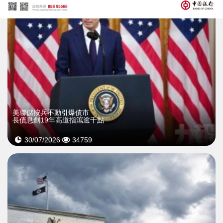
美聯儲按兵不動引爆債市
長債息創19年高道指瀉逾千點
30/07/2026
34759