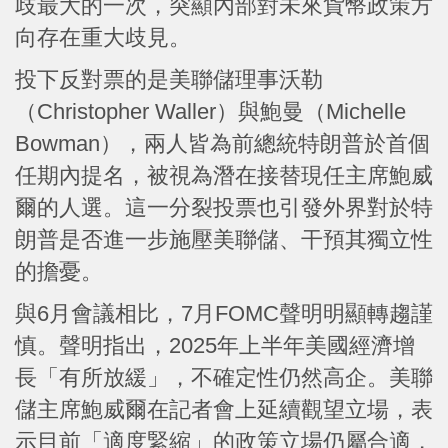
歧最大的一次，突顯內部對未來貨幣政策方
向存在重大歧見。
投下反對票的是美聯儲理事沃勒
（Christopher Waller）與鮑曼（Michelle
Bowman），兩人皆為前總統特朗普於首個
任期內提名，被視為潛在接替現任主席鮑威
爾的人選。這一分裂投票也引發外界對於特
朗普是否進一步施壓美聯儲、干預其獨立性
的擔憂。
與6月會議相比，7月FOMC聲明明顯轉趨謹
慎。聲明指出，2025年上半年美國經濟增
長「有所放緩」，不確定性仍然高企。美聯
儲主席鮑威爾在記者會上延續觀望立場，表
示目前「適度緊縮」的政策立場仍屬合適，