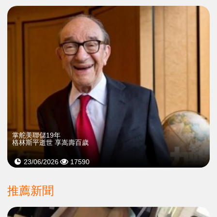
掌舵美聯儲19年
格林斯平逝世 享嵩壽百歲
23/06/2026
17590
推薦新聞