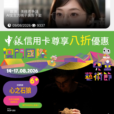
「親測」美瞳惹爭議
AI女主方桃子廣告下架
09/08/2026
9337
京東開源即時影片編輯模型
支援720P每秒30幀「邊播邊改」