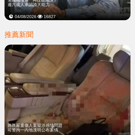
美國職場爆「AI技能泡沫」
逾六成人承認誇大能力
04/08/2026
16827
推薦新聞
​路氹嚴重傷人案疑涉感情問題
司警拘一內地漢明公布案情