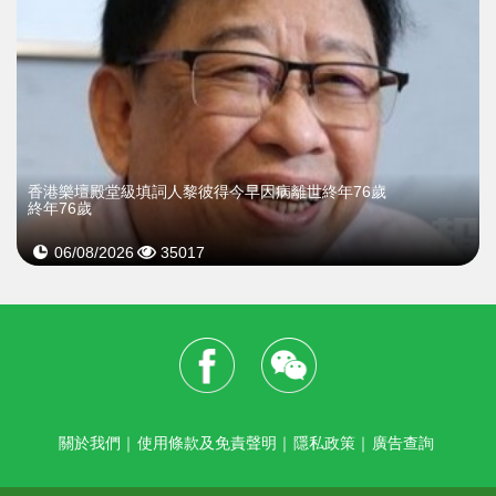
​香港樂壇殿堂級填詞人黎彼得今早因病離世終年76歲
終年76歲
06/08/2026
35017
關於我們
｜
使用條款及免責聲明
｜
隱私政策
｜
廣告查詢