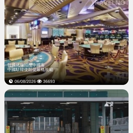
韓國賭場招攬中國客
中國駐韓使館促嚴格規範
06/08/2026
36693