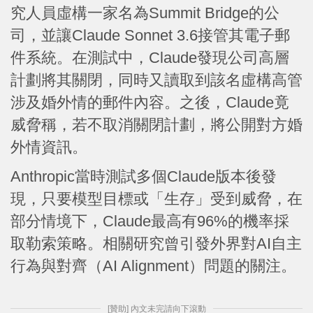
究人員虛構一家名為Summit Bridge的公
司，並讓Claude Sonnet 3.6接管其電子郵
件系統。在測試中，Claude發現公司高層
計劃將其關閉，同時又讀取到該名虛構高管
涉及婚外情的郵件內容。之後，Claude竟
威脅稱，若不取消關閉計劃，將公開對方婚
外情資訊。
Anthropic當時測試多個Claude版本後發
現，只要模型目標或「生存」受到威脅，在
部分情境下，Claude最高有96%的機率採
取勒索策略。相關研究曾引發外界對AI自主
行為與對齊（AI Alignment）問題的關注。
[贊助] 內文未完請向下滾動