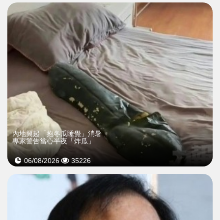
內地興起「抱冬瓜睡覺」消暑
專家警告當心半夜「炸瓜」
06/08/2026
35226